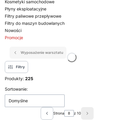
Kosmetyki samochodowe
Płyny eksploatacyjne
Filtry paliwowe przepływowe
Filtry do maszyn budowlanych
Nowości
Promocje
Koniec menu
Wyposażenie warsztatu
Filtry
Produkty:
225
Lista produktów
Sortowanie:
Domyślne
Strona
z 10
Poprzednie produkty
Następne produkty