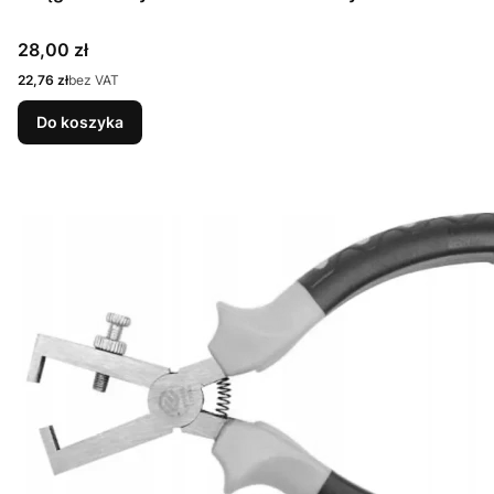
Cena
28,00 zł
Cena
22,76 zł
bez VAT
Do koszyka