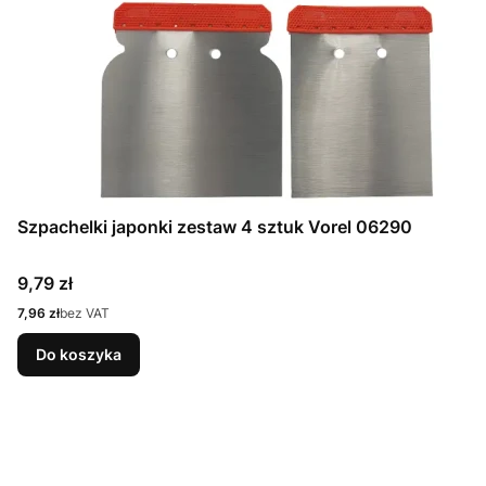
Szpachelki japonki zestaw 4 sztuk Vorel 06290
Cena
9,79 zł
Cena
7,96 zł
bez VAT
Do koszyka