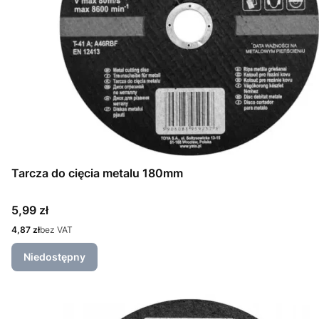
Tarcza do cięcia metalu 180mm
Cena
5,99 zł
Cena
4,87 zł
bez VAT
Niedostępny