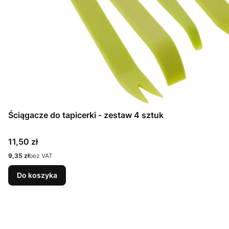
Ściągacze do tapicerki - zestaw 4 sztuk
Cena
11,50 zł
Cena
9,35 zł
bez VAT
Do koszyka