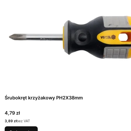
Śrubokręt krzyżakowy PH2X38mm
Cena
4,79 zł
Cena
3,89 zł
bez VAT