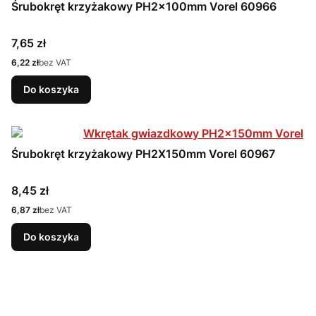
Śrubokręt krzyżakowy PH2x100mm Vorel 60966
Cena
7,65 zł
Cena
6,22 zł
bez VAT
Do koszyka
Śrubokręt krzyżakowy PH2X150mm Vorel 60967
Cena
8,45 zł
Cena
6,87 zł
bez VAT
Do koszyka