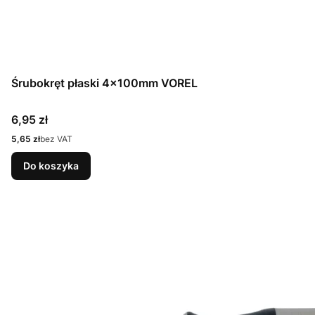
Śrubokręt płaski 4x100mm VOREL
Cena
6,95 zł
Cena
5,65 zł
bez VAT
Do koszyka