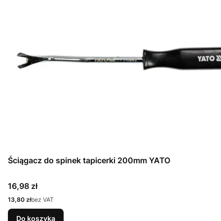
Ściągacz do spinek tapicerki 200mm YATO
Cena
16,98 zł
Cena
13,80 zł
bez VAT
Do koszyka