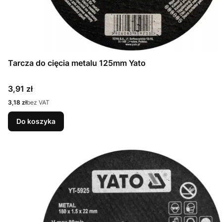
Tarcza do cięcia metalu 125mm Yato
Cena
3,91 zł
Cena
3,18 zł
bez VAT
Do koszyka