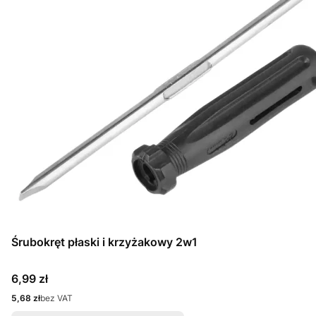
Śrubokręt płaski i krzyżakowy 2w1
Cena
6,99 zł
Cena
5,68 zł
bez VAT