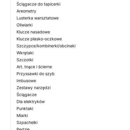
Ściągacze do tapicerki
Areometry
Lusterka warsztatowe
Oliwiarki
Klucze nasadowe
Klucze płasko-oczkowe
Szczypce/kombinerki/obcinaki
Wkrętaki
Szczotki
Art. tnące i ścierne
Przyssawki do szyb
Imbusowe
Zestawy narzędzi
Ściągacze
Dla elektryków
Punktaki
Miarki
Szpachelki
Pędzle