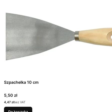
Szpachelka 10 cm
Cena
5,50 zł
Cena
4,47 zł
bez VAT
Do koszyka