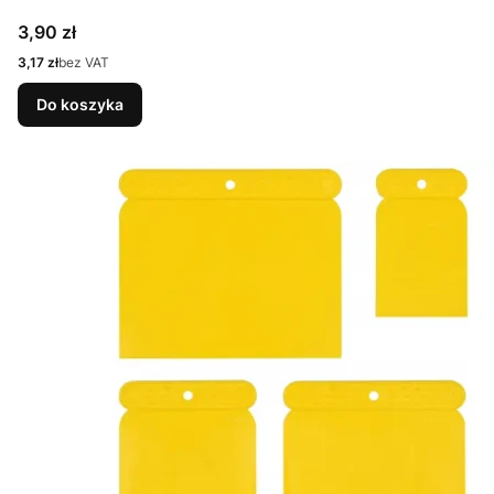
Cena
3,90 zł
Cena
3,17 zł
bez VAT
Do koszyka