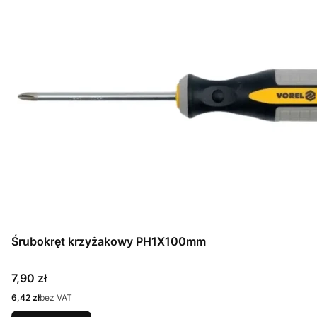
Śrubokręt krzyżakowy PH1X100mm
Cena
7,90 zł
Cena
6,42 zł
bez VAT