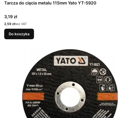
Tarcza do cięcia metalu 115mm Yato YT-5920
Cena
3,19 zł
Cena
2,59 zł
bez VAT
Do koszyka