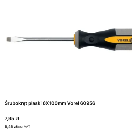
Śrubokręt płaski 6X100mm Vorel 60956
Cena
7,95 zł
Cena
6,46 zł
bez VAT