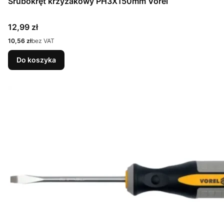
Śrubokręt krzyżakowy PH3X150mm Vorel
Cena
12,99 zł
Cena
10,56 zł
bez VAT
Do koszyka