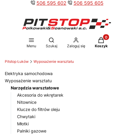
506 595 602
506 595 605
Produkty w koszy
Otwórz wyszukiwarkę
Menu
Szukaj
Zaloguj się
Koszyk
Pitstop Łuków
Wyposażenie warsztatu
Elektryka samochodowa
Wyposażenie warsztatu
Narzędzia warsztatowe
Akcesoria do wkrętarek
Nitownice
Klucze do filtrów oleju
Chwytaki
Młotki
Palniki gazowe