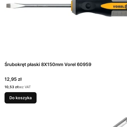
Śrubokręt płaski 8X150mm Vorel 60959
Cena
12,95 zł
Cena
10,53 zł
bez VAT
Do koszyka