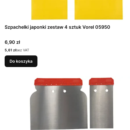
Szpachelki japonki zestaw 4 sztuk Vorel 05950
Cena
6,90 zł
Cena
5,61 zł
bez VAT
Do koszyka