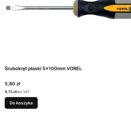
Śrubokręt płaski 5x100mm VOREL
Cena
5,80 zł
Cena
4,72 zł
bez VAT
Do koszyka