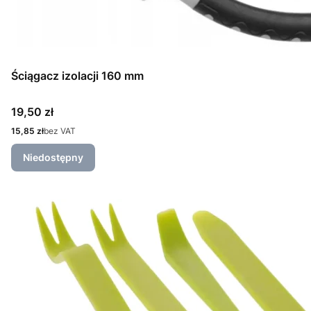
Ściągacz izolacji 160 mm
Cena
19,50 zł
Cena
15,85 zł
bez VAT
Niedostępny