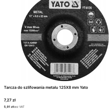
Tarcza do szlifowania metalu 125X8 mm Yato
Cena
7,27 zł
Cena
5,91 zł
bez VAT