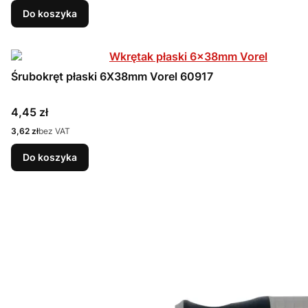
Do koszyka
Śrubokręt płaski 6X38mm Vorel 60917
Cena
4,45 zł
Cena
3,62 zł
bez VAT
Do koszyka