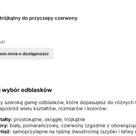
trójkątny do przyczepy czerwony
VAT
om mnie o dostępności
i wybór odblasków
y szeroką gamę odblasków, które dopasujesz do różnych t
spośród wielu kształtów, rozmiarów i kolorów:
tałty:
prostokątne, okrągłe, trójkątne
ory:
biały, pomarańczowy, czerwony (zgodnie z obowiązuj
taż:
samoprzylepne na taśmę dwustronną (szybki i łatwy m