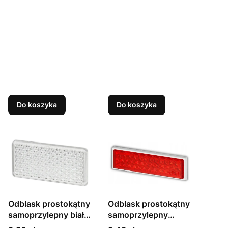
Do koszyka
Do koszyka
Odblask prostokątny
Odblask prostokątny
samoprzylepny biały
samoprzylepny
46X96 mm
czerwony 21X72mm