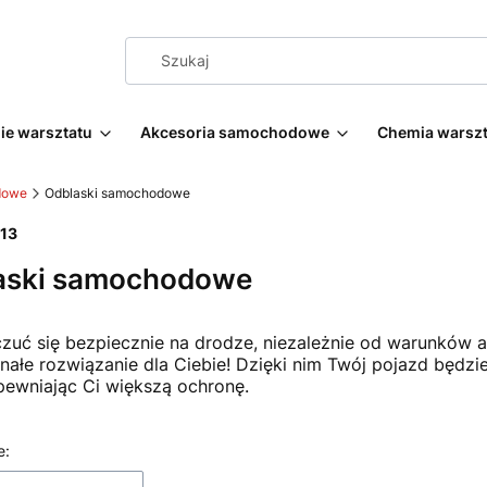
e warsztatu
Akcesoria samochodowe
Chemia warsz
dowe
Odblaski samochodowe
13
aski samochodowe
zuć się bezpiecznie na drodze, niezależnie od warunkó
nałe rozwiązanie dla Ciebie! Dzięki nim Twój pojazd będzi
pewniając Ci większą ochronę.
 produktów
e: