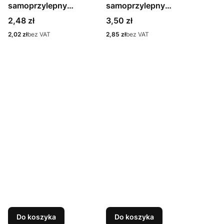
samoprzylepny
samoprzylepny
pomarańczowy żółty
pomarańczowy żółty
Cena
Cena
2,48 zł
3,50 zł
21X72mm
46X96mm
Cena
Cena
2,02 zł
bez VAT
2,85 zł
bez VAT
Do koszyka
Do koszyka