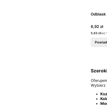
Odblask 
Cena
6,92 zł
Cena
5,63 zł
bez 
Powiad
Szerok
Oferujem
Wybierz 
Ksz
Kol
Mon