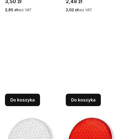
Cena
Cena
3,50 zł
2,48 zł
Cena
Cena
2,85 zł
bez VAT
2,02 zł
bez VAT
Do koszyka
Do koszyka