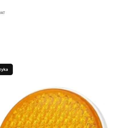
VAT
zyka