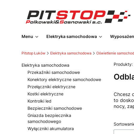
Menu
Elektryka samochodowa
Wyposażeni
Pitstop Łuków
Elektryka samochodowa
Oświetlenie samocho
Produkty:
Elektryka samochodowa
Przekaźniki samochodowe
Odbl
Konektory elektryczne samochodowe
Przełączniki elektryczne
Kostki elektryczne
Chcesz c
to dosko
Kontrolki led
nocy, za
Bezpieczniki samochodowe
Gniazda bezpiecznika
samochodowego
Lista
Sortowani
Wyłączniki akumulatora