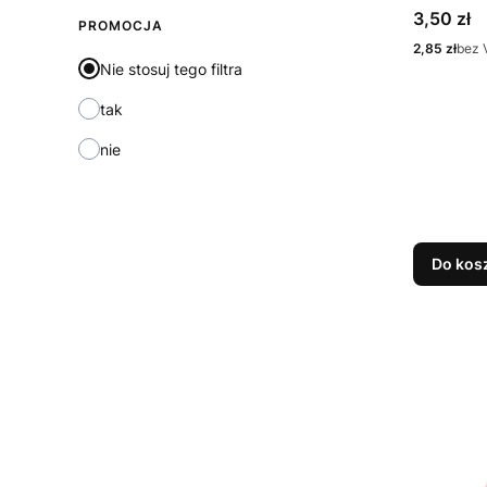
Cena
3,50 zł
PROMOCJA
Cena
2,85 zł
bez 
Nie stosuj tego filtra
tak
nie
Do kos