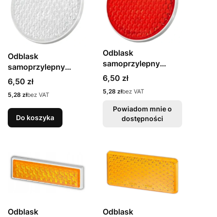
Odblask
Odblask
samoprzylepny
samoprzylepny
okrągły czerwony
Cena
okrągły biały
6,50 zł
Cena
6,50 zł
75/81mm
75/81mm
Cena
5,28 zł
bez VAT
Cena
5,28 zł
bez VAT
Powiadom mnie o
Do koszyka
dostępności
Odblask
Odblask