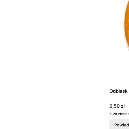
Odblask 
Cena
6,50 zł
Cena
5,28 zł
bez 
Powiad