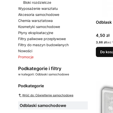
Bloki rozdzielcze
Wyposażenie warsztatu
Akcesoria samochodowe
Chemia warsztatowa
Odblask 
Kosmetyki samochodowe
Płyny eksploatacyjne
Cena
4,50 zł
Filtry paliwowe przepływowe
Cena
3,66 zł
bez 
Filtry do maszyn budowlanych
Nowości
Do kos
Promocje
Koniec menu
Podkategorie i filtry
w kategorii: Odblaski samochodowe
Podkategorie
Wróć do: Oświetlenie samochodowe
Odblaski samochodowe