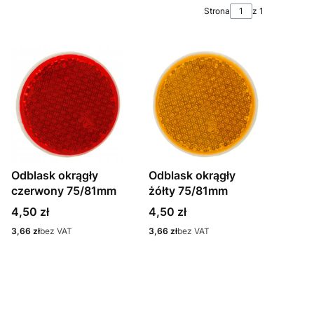
Strona
z 1
Odblask okrągły
Odblask okrągły
czerwony 75/81mm
żółty 75/81mm
Cena
Cena
4,50 zł
4,50 zł
Cena
Cena
3,66 zł
bez VAT
3,66 zł
bez VAT