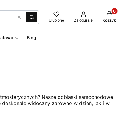
Produkty w kos
Wyczyść
Szukaj
Ulubione
Zaloguj się
Koszyk
tatowa
Blog
w atmosferycznych? Nasze odblaski samochodowe
e doskonale widoczny zarówno w dzień, jak i w