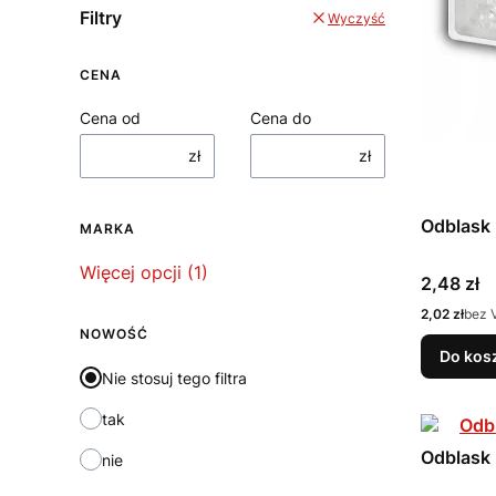
Filtry
Wyczyść
CENA
Cena od
Cena do
zł
zł
Odblask 
MARKA
Marka
Więcej opcji (1)
Cena
2,48 zł
Cena
2,02 zł
bez 
NOWOŚĆ
Do kos
Nie stosuj tego filtra
tak
Odblask
nie