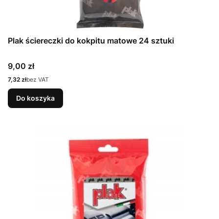
Plak ściereczki do kokpitu matowe 24 sztuki
Cena
9,00 zł
Cena
7,32 zł
bez VAT
Do koszyka