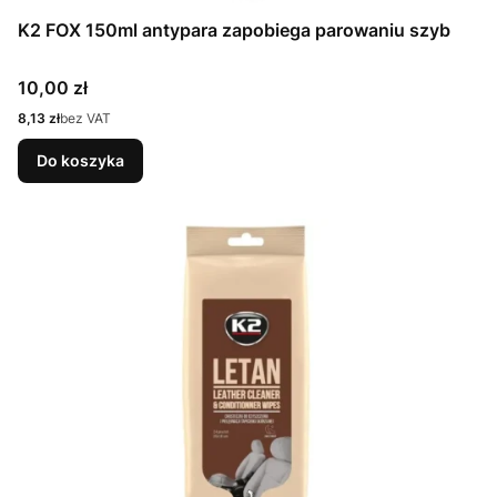
K2 FOX 150ml antypara zapobiega parowaniu szyb
Cena
10,00 zł
Cena
8,13 zł
bez VAT
Do koszyka