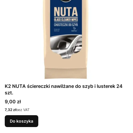
K2 NUTA ściereczki nawilżane do szyb i lusterek 24
szt.
Cena
9,00 zł
Cena
7,32 zł
bez VAT
Do koszyka