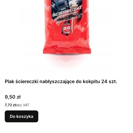
Plak ściereczki nabłyszczające do kokpitu 24 szt.
Cena
9,50 zł
Cena
7,72 zł
bez VAT
Do koszyka