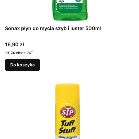
Sonax płyn do mycia szyb i luster 500ml
Cena
16,90 zł
Cena
13,74 zł
bez VAT
Do koszyka