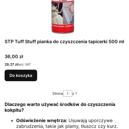
STP Tuff Stuff pianka do czyszczenia tapicerki 500 ml
Cena
36,00 zł
Cena
29,27 zł
bez VAT
Do koszyka
Strona
z 1
Dlaczego warto używać środków do czyszczenia
kokpitu?
Odświeżenie wnętrza:
Usuwają uporczywe
zabrudzenia, takie jak plamy, tłuszcz czy kurz.