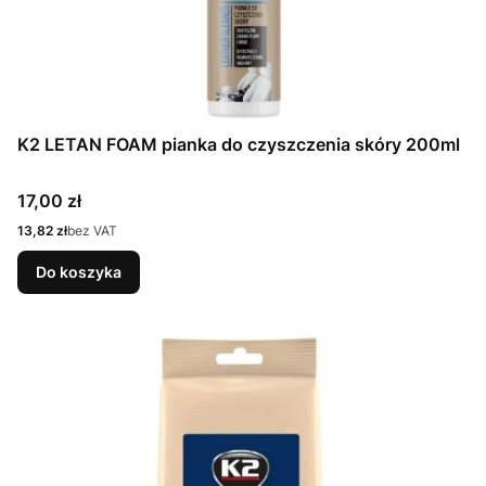
K2 LETAN FOAM pianka do czyszczenia skóry 200ml
Cena
17,00 zł
Cena
13,82 zł
bez VAT
Do koszyka