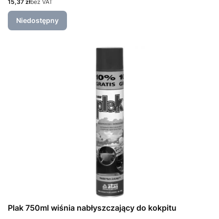
Cena
15,37 zł
bez VAT
Niedostępny
Plak 750ml wiśnia nabłyszczający do kokpitu