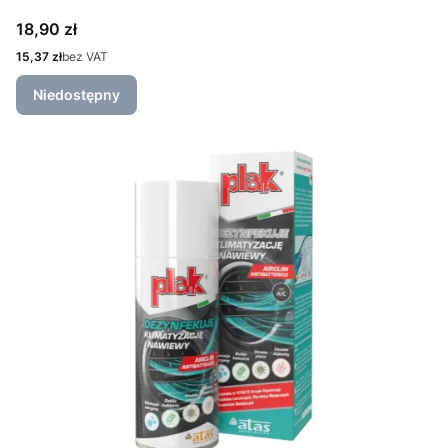
Cena
18,90 zł
Cena
15,37 zł
bez VAT
Niedostępny