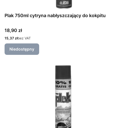
Plak 750ml cytryna nabłyszczający do kokpitu
Cena
18,90 zł
Cena
15,37 zł
bez VAT
Niedostępny