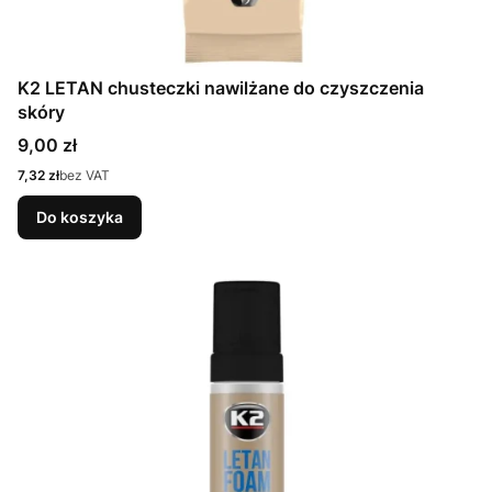
K2 LETAN chusteczki nawilżane do czyszczenia
skóry
Cena
9,00 zł
Cena
7,32 zł
bez VAT
Do koszyka