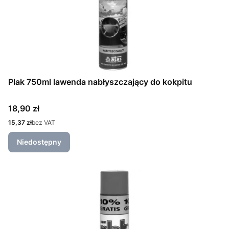
Plak 750ml lawenda nabłyszczający do kokpitu
Cena
18,90 zł
Cena
15,37 zł
bez VAT
Niedostępny