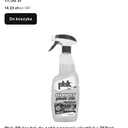
17,50 zł
Cena
14,23 zł
bez VAT
Do koszyka