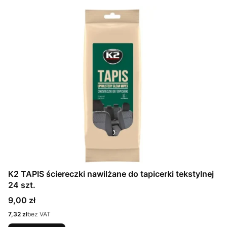
K2 TAPIS ściereczki nawilżane do tapicerki tekstylnej
24 szt.
Cena
9,00 zł
Cena
7,32 zł
bez VAT