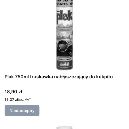
Plak 750ml truskawka nabłyszczający do kokpitu
Cena
18,90 zł
Cena
15,37 zł
bez VAT
Niedostępny