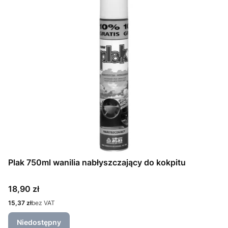
Plak 750ml wanilia nabłyszczający do kokpitu
Cena
18,90 zł
Cena
15,37 zł
bez VAT
Niedostępny