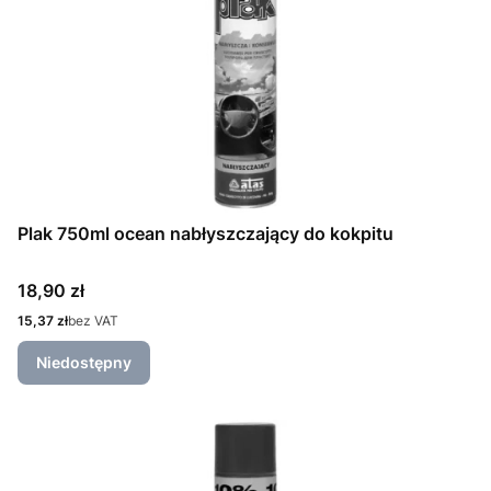
Plak 750ml ocean nabłyszczający do kokpitu
Cena
18,90 zł
Cena
15,37 zł
bez VAT
Niedostępny