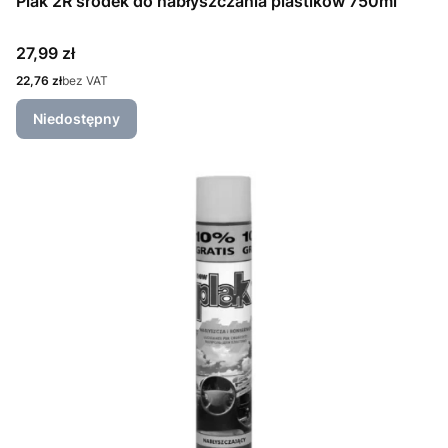
Plak 2R środek do nabłyszczania plastików 750ml
Cena
27,99 zł
Cena
22,76 zł
bez VAT
Niedostępny