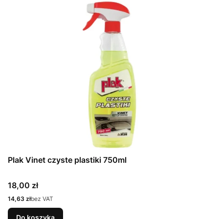
Plak Vinet czyste plastiki 750ml
Cena
18,00 zł
Cena
14,63 zł
bez VAT
Do koszyka