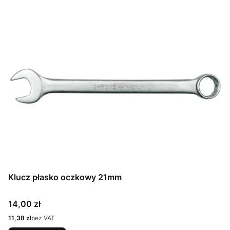
Klucz płasko oczkowy 21mm
Cena
14,00 zł
Cena
11,38 zł
bez VAT