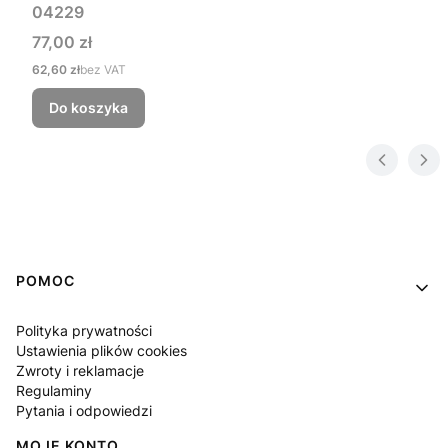
04229
Cena
77,00 zł
Cena
62,60 zł
bez VAT
Do koszyka
Linki w stopce
POMOC
Polityka prywatności
Ustawienia plików cookies
Zwroty i reklamacje
Regulaminy
Pytania i odpowiedzi
MOJE KONTO