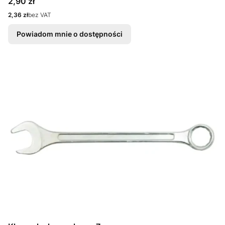
Cena
2,90 zł
Cena
2,36 zł
bez VAT
Powiadom mnie o dostępności