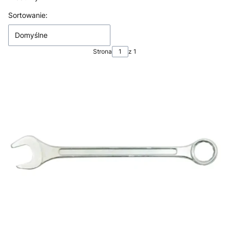
Lista produktów
Sortowanie:
Domyślne
Strona
z 1