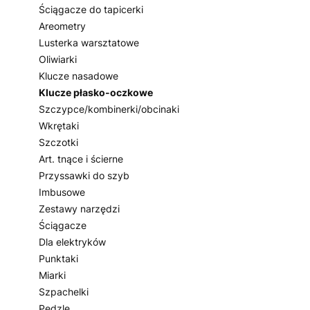
Ściągacze do tapicerki
Areometry
Lusterka warsztatowe
Oliwiarki
Klucze nasadowe
Klucze płasko-oczkowe
Szczypce/kombinerki/obcinaki
Wkrętaki
Szczotki
Art. tnące i ścierne
Przyssawki do szyb
Imbusowe
Zestawy narzędzi
Ściągacze
Dla elektryków
Punktaki
Miarki
Szpachelki
Pędzle