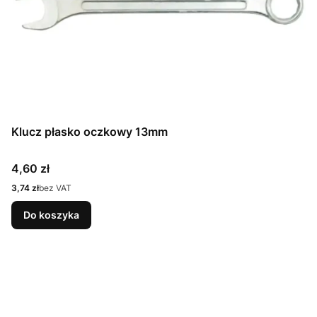
Klucz płasko oczkowy 13mm
Cena
4,60 zł
Cena
3,74 zł
bez VAT
Do koszyka