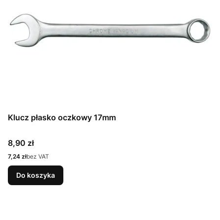
Klucz płasko oczkowy 17mm
Cena
8,90 zł
Cena
7,24 zł
bez VAT
Do koszyka