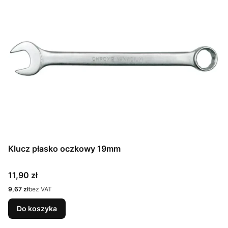
Klucz płasko oczkowy 19mm
Cena
11,90 zł
Cena
9,67 zł
bez VAT
Do koszyka