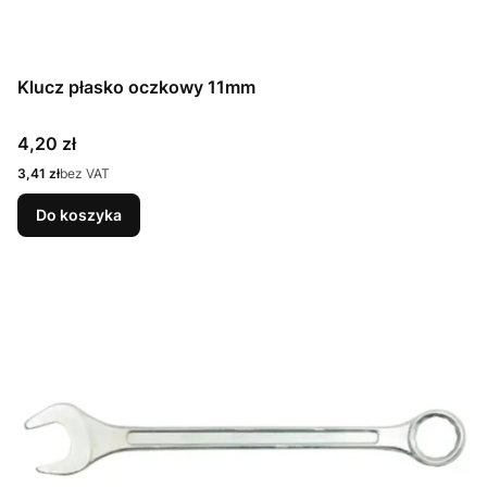
Klucz płasko oczkowy 11mm
Cena
4,20 zł
Cena
3,41 zł
bez VAT
Do koszyka