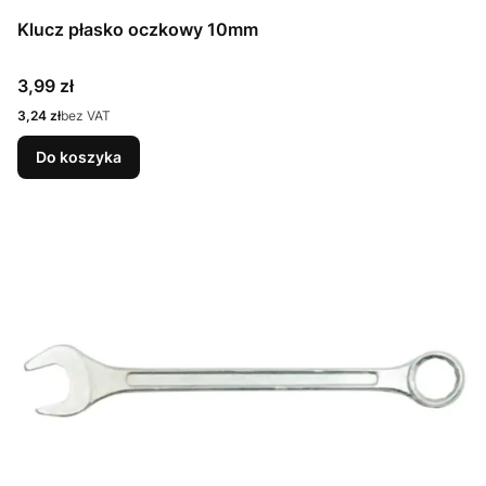
Klucz płasko oczkowy 10mm
Cena
3,99 zł
Cena
3,24 zł
bez VAT
Do koszyka