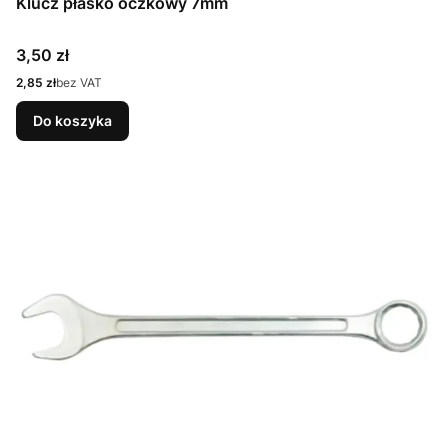
Klucz płasko oczkowy 7mm
Cena
3,50 zł
Cena
2,85 zł
bez VAT
Do koszyka