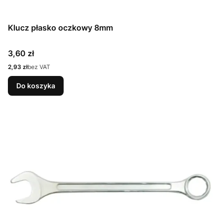
Klucz płasko oczkowy 8mm
Cena
3,60 zł
Cena
2,93 zł
bez VAT
Do koszyka