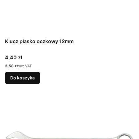
Klucz płasko oczkowy 12mm
Cena
4,40 zł
Cena
3,58 zł
bez VAT
Do koszyka