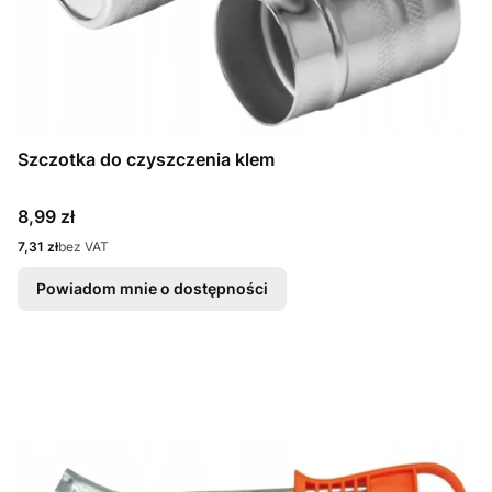
Szczotka do czyszczenia klem
Cena
8,99 zł
Cena
7,31 zł
bez VAT
Powiadom mnie o dostępności