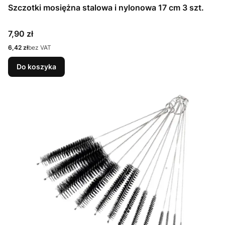
Szczotki mosiężna stalowa i nylonowa 17 cm 3 szt.
Cena
7,90 zł
Cena
6,42 zł
bez VAT
Do koszyka