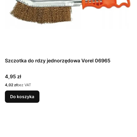
Szczotka do rdzy jednorzędowa Vorel 06965
Cena
4,95 zł
Cena
4,02 zł
bez VAT
Do koszyka