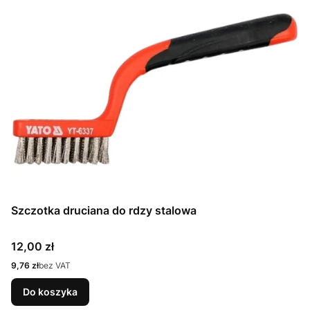
Szczotka druciana do rdzy stalowa
Cena
12,00 zł
Cena
9,76 zł
bez VAT
Do koszyka