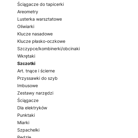
Ściągacze do tapicerki
Areometry
Lusterka warsztatowe
Oliwiarki
Klucze nasadowe
Klucze płasko-oczkowe
Szczypce/kombinerki/obcinaki
Wkrętaki
Szczotki
Art. tnące i ścierne
Przyssawki do szyb
Imbusowe
Zestawy narzędzi
Ściągacze
Dla elektryków
Punktaki
Miarki
Szpachelki
Pędzle