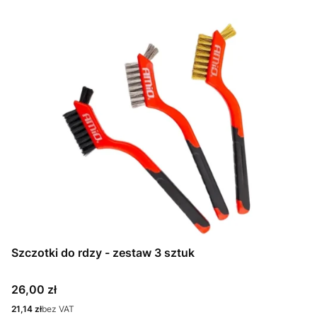
Szczotki do rdzy - zestaw 3 sztuk
Cena
26,00 zł
Cena
21,14 zł
bez VAT