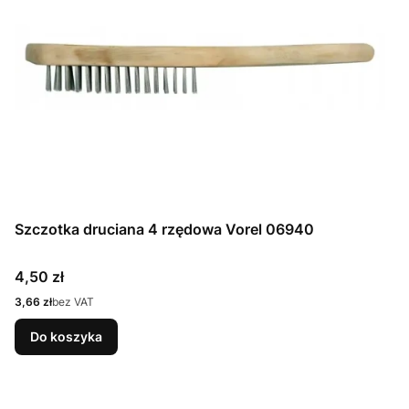
Szczotka druciana 4 rzędowa Vorel 06940
Cena
4,50 zł
Cena
3,66 zł
bez VAT
Do koszyka