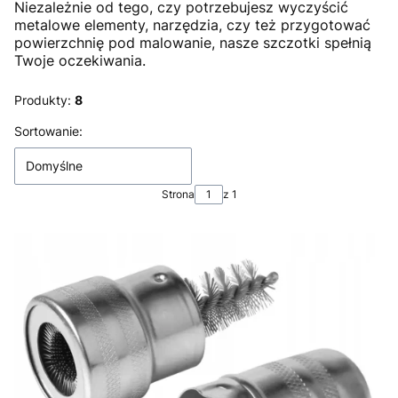
Niezależnie od tego, czy potrzebujesz wyczyścić
metalowe elementy, narzędzia, czy też przygotować
powierzchnię pod malowanie, nasze szczotki spełnią
Twoje oczekiwania.
Produkty:
8
Lista produktów
Sortowanie:
Domyślne
Strona
z 1