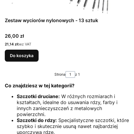
Zestaw wyciorów nylonowych - 13 sztuk
Cena
26,00 zł
Cena
21,14 zł
bez VAT
Do koszyka
Strona
z 1
Co znajdziesz w tej kategorii?
Szczotki druciane:
W różnych rozmiarach i
kształtach, idealne do usuwania rdzy, farby i
innych zanieczyszczeń z metalowych
powierzchni.
Szczotki do rdzy:
Specjalistyczne szczotki, które
szybko i skutecznie usuną nawet najbardziej
uporczywą rdzę.