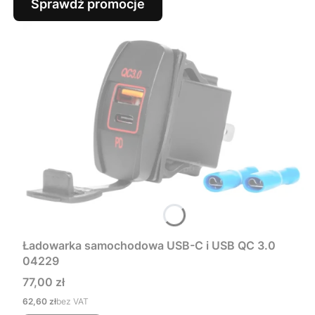
Sprawdź promocje
Ładowarka samochodowa USB-C i USB QC 3.0
04229
Cena
77,00 zł
Cena
62,60 zł
bez VAT