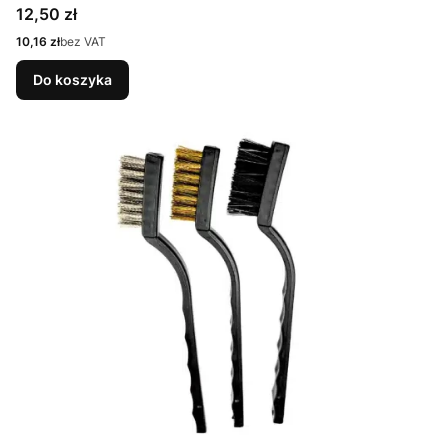
Cena
12,50 zł
Cena
10,16 zł
bez VAT
Do koszyka