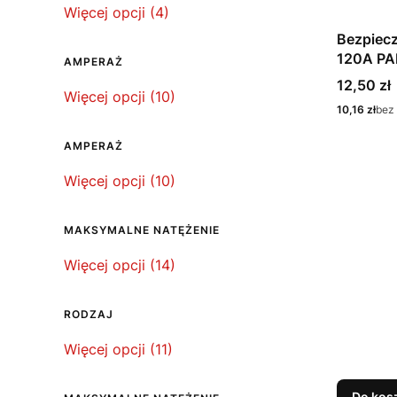
Marka
Więcej opcji (4)
Bezpiecz
120A PA
AMPERAŻ
szt.
Cena
12,50 zł
Amperaż
Więcej opcji (10)
Cena
10,16 zł
bez
AMPERAŻ
Amperaż
Więcej opcji (10)
MAKSYMALNE NATĘŻENIE
Maksymalne natężenie
Więcej opcji (14)
RODZAJ
Rodzaj
Więcej opcji (11)
Do kos