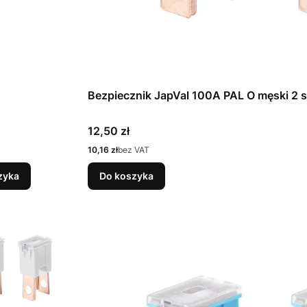
Bezpiecznik JapVal 100A PAL O męski 2 s
Cena
12,50 zł
Cena
10,16 zł
bez VAT
zyka
Do koszyka