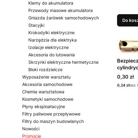
Klemy do akumulatora
Przewody masowe akumulatora
Gniazda żarówek samochodowych
Do kos
Stacyjki
Krokodylki elektryczne
Narzędzia dla elektryka
Izolacje elektryczne
Akcesoria do lutowania
Bezpiecz
Skrzynki elektryczne hermetyczne
cylindry
Bloki rozdzielcze
sztuka
Cena
0,30 zł
Wyposażenie warsztatu
Akcesoria samochodowe
Cena
0,24 zł
bez 
Chemia warsztatowa
Kosmetyki samochodowe
Płyny eksploatacyjne
Filtry paliwowe przepływowe
Filtry do maszyn budowlanych
Nowości
Promocje