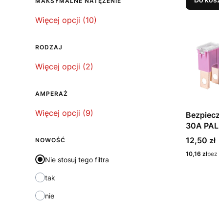
MAKSYMALNE NATĘŻENIE
Maksymalne natężenie
Więcej opcji (10)
RODZAJ
Rodzaj
Więcej opcji (2)
AMPERAŻ
Amperaż
Więcej opcji (9)
Bezpiecz
30A PAL
szt.
Cena
12,50 zł
NOWOŚĆ
Cena
10,16 zł
bez
Nie stosuj tego filtra
tak
nie