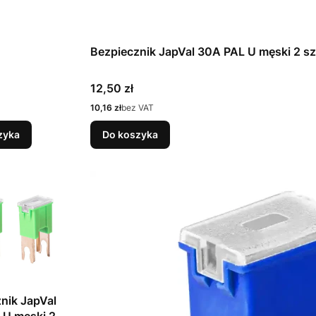
Bezpiecznik JapVal 30A PAL U męski 2 sz
Cena
12,50 zł
Cena
10,16 zł
bez VAT
zyka
Do koszyka
nik JapVal