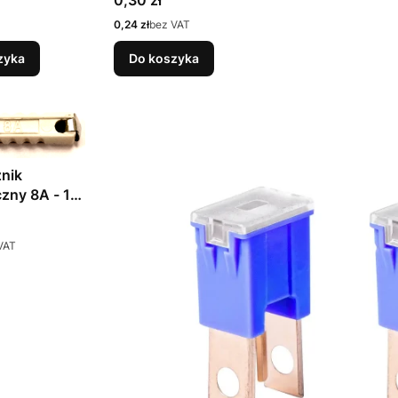
0,30 zł
Cena
0,24 zł
bez VAT
zyka
Do koszyka
nik
czny 8A - 1
VAT