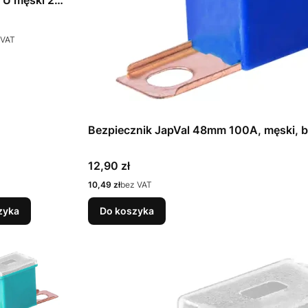
 U męski 2
 VAT
Bezpiecznik JapVal 48mm 100A, męski, 
Cena
12,90 zł
Cena
10,49 zł
bez VAT
zyka
Do koszyka