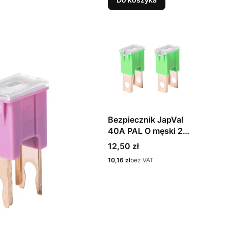
Bezpiecznik JapVal
40A PAL O męski 2
szt.
Cena
12,50 zł
Cena
10,16 zł
bez VAT