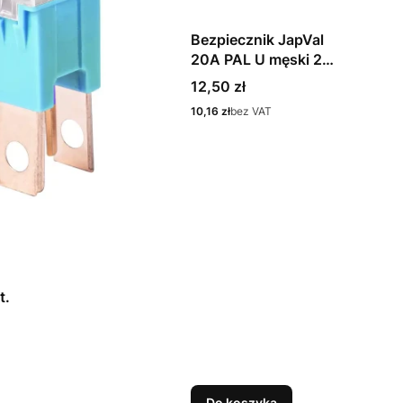
Bezpiecznik JapVal
20A PAL U męski 2
szt.
Cena
12,50 zł
Cena
10,16 zł
bez VAT
t.
Do koszyka