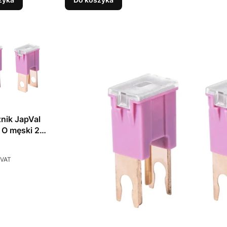
nik JapVal
 O męski 2
 VAT