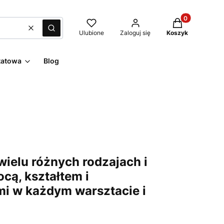
Produkty w kos
Wyczyść
Szukaj
Ulubione
Zaloguj się
Koszyk
tatowa
Blog
ielu różnych rodzajach i
cą, kształtem i
i w każdym warsztacie i