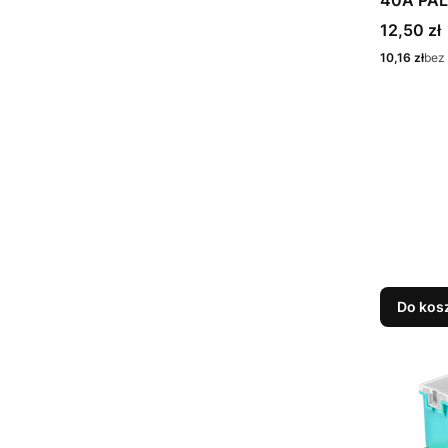
40A PAL
szt.
Cena
12,50 zł
Cena
10,16 zł
bez
Do kos