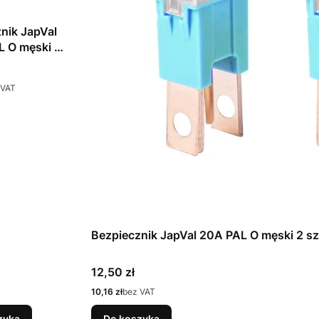
nik JapVal
L O męski 2
 VAT
Bezpiecznik JapVal 20A PAL O męski 2 sz
Cena
12,50 zł
Cena
10,16 zł
bez VAT
zyka
Do koszyka