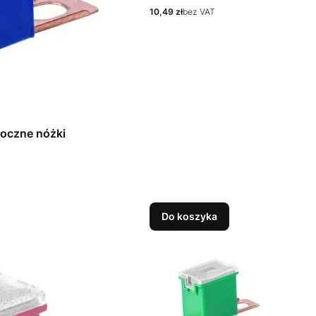
Cena
10,49 zł
bez VAT
boczne nóżki
Do koszyka