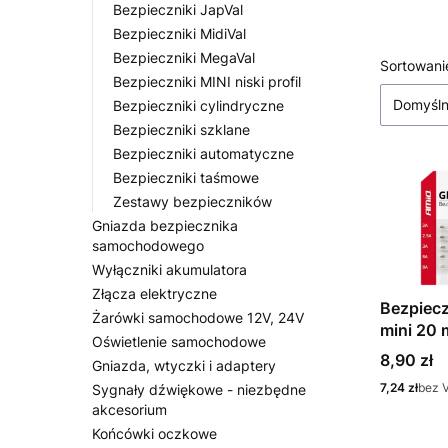
Bezpieczniki JapVal
Bezpieczniki MidiVal
Bezpieczniki MegaVal
Lista
Sortowani
Bezpieczniki MINI niski profil
Domyśl
Bezpieczniki cylindryczne
Bezpieczniki szklane
Bezpieczniki automatyczne
Bezpieczniki taśmowe
Zestawy bezpieczników
Gniazda bezpiecznika
samochodowego
Wyłączniki akumulatora
Złącza elektryczne
Bezpiecz
Żarówki samochodowe 12V, 24V
mini 20
Oświetlenie samochodowe
10 sztuk
Cena
8,90 zł
Gniazda, wtyczki i adaptery
Cena
7,24 zł
bez 
Sygnały dźwiękowe - niezbędne
akcesorium
Końcówki oczkowe