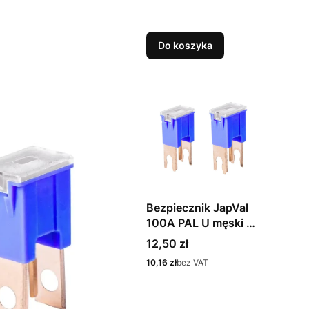
Do koszyka
Bezpiecznik JapVal
100A PAL U męski 2
szt.
Cena
12,50 zł
Cena
10,16 zł
bez VAT