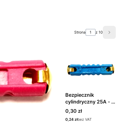
Strona
z 10
Następne pro
Bezpiecznik
cylindryczny 25A - 1
sztuka
Cena
0,30 zł
Cena
0,24 zł
bez VAT