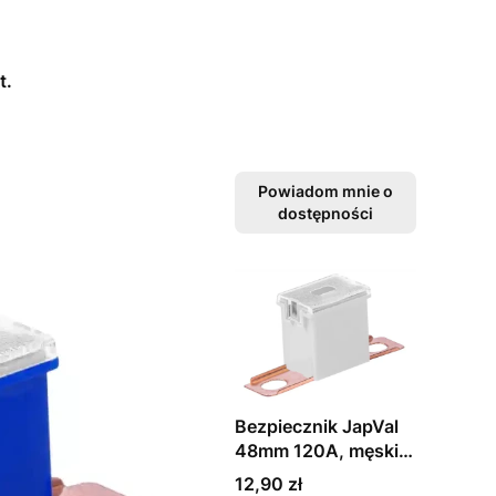
t.
Powiadom mnie o
dostępności
Bezpiecznik JapVal
48mm 120A, męski,
boczne nóżki
Cena
12,90 zł