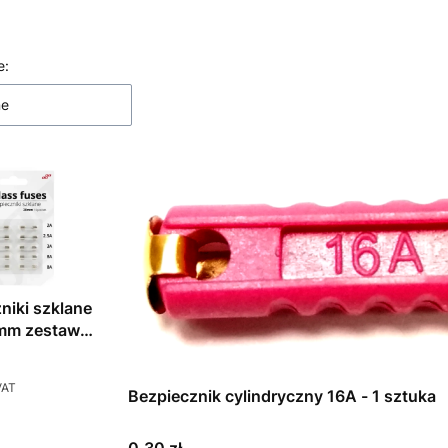
 produktów
e:
ne
niki szklane
 mm zestaw
VAT
Bezpiecznik cylindryczny 16A - 1 sztuka
Cena