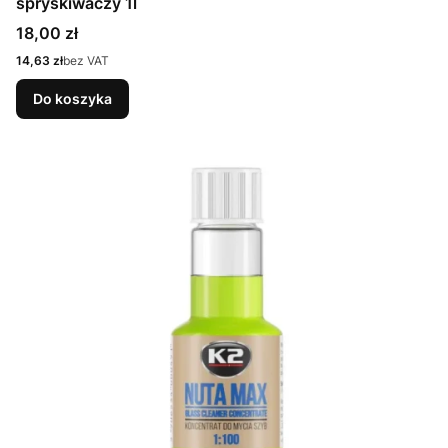
spryskiwaczy 1l
Cena
18,00 zł
Cena
14,63 zł
bez VAT
Do koszyka