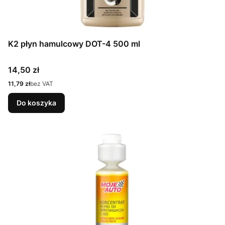
K2 płyn hamulcowy DOT-4 500 ml
Cena
14,50 zł
Cena
11,79 zł
bez VAT
Do koszyka