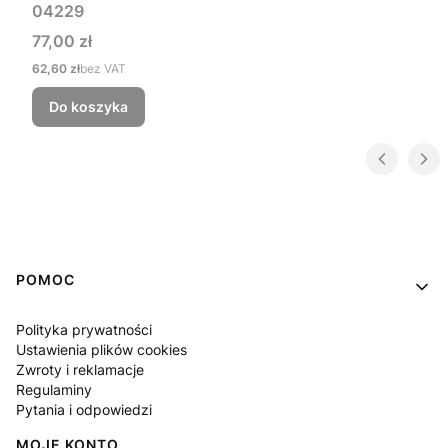
04229
Cena
77,00 zł
Cena
62,60 zł
bez VAT
Do koszyka
Linki w stopce
POMOC
Polityka prywatności
Ustawienia plików cookies
Zwroty i reklamacje
Regulaminy
Pytania i odpowiedzi
MOJE KONTO