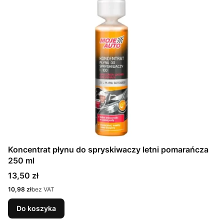
Koncentrat płynu do spryskiwaczy letni pomarańcza
250 ml
Cena
13,50 zł
Cena
10,98 zł
bez VAT
Do koszyka