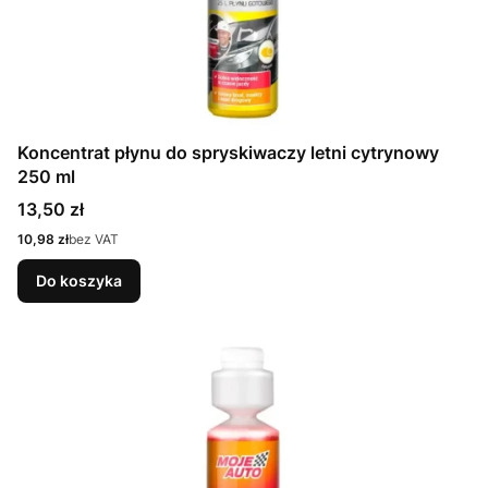
Koncentrat płynu do spryskiwaczy letni cytrynowy
250 ml
Cena
13,50 zł
Cena
10,98 zł
bez VAT
Do koszyka