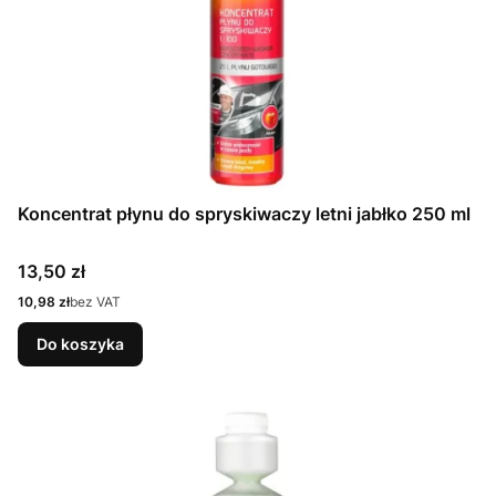
Koncentrat płynu do spryskiwaczy letni jabłko 250 ml
Cena
13,50 zł
Cena
10,98 zł
bez VAT
Do koszyka