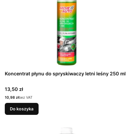
Koncentrat płynu do spryskiwaczy letni leśny 250 ml
Cena
13,50 zł
Cena
10,98 zł
bez VAT
Do koszyka