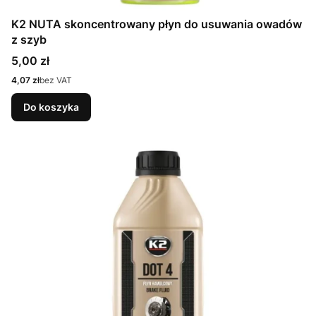
K2 NUTA skoncentrowany płyn do usuwania owadów
z szyb
Cena
5,00 zł
Cena
4,07 zł
bez VAT
Do koszyka