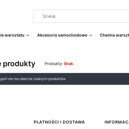
e warsztatu
Akcesoria samochodowe
Chemia warsz
 produkty
Produkty:
Brak
 produktów
egorii nie ma obecnie żadnych produktów
PŁATNOŚCI I DOSTAWA
INFORMAC