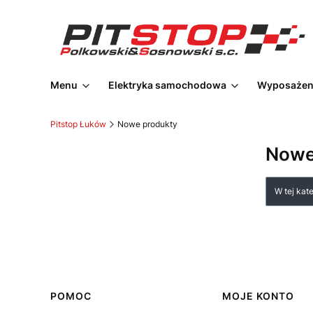
Menu
Elektryka samochodowa
Wyposażeni
Pitstop Łuków
Nowe produkty
Nowe
Lista
W tej kat
Linki w stopce
POMOC
MOJE KONTO