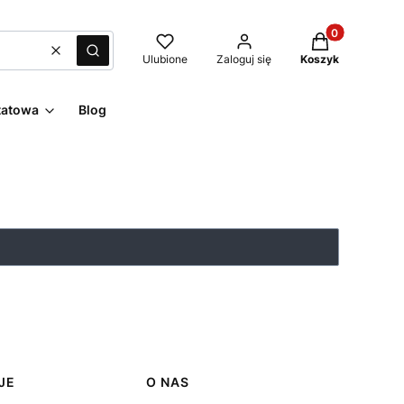
Produkty w kos
Wyczyść
Szukaj
Ulubione
Zaloguj się
Koszyk
tatowa
Blog
JE
O NAS