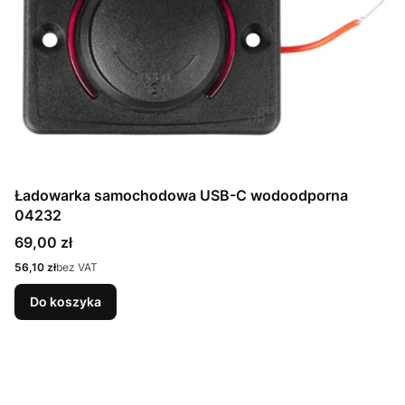
Ładowarka samochodowa USB-C wodoodporna
04232
Cena
69,00 zł
Cena
56,10 zł
bez VAT
Do koszyka