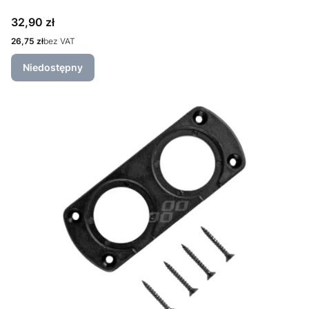
Cena
32,90 zł
Cena
26,75 zł
bez VAT
Niedostępny