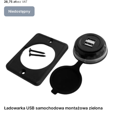
Cena
26,75 zł
bez VAT
Niedostępny
Ładowarka USB samochodowa montażowa zielona