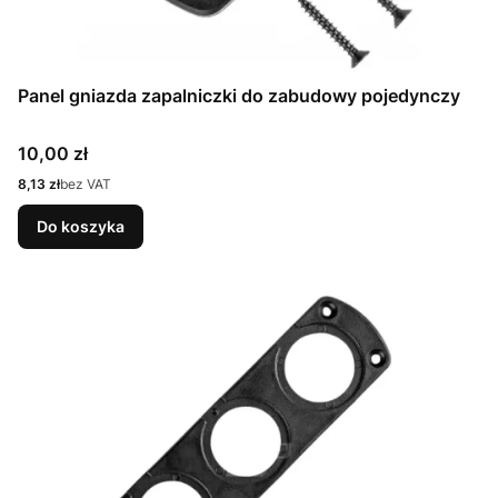
Panel gniazda zapalniczki do zabudowy pojedynczy
Cena
10,00 zł
Cena
8,13 zł
bez VAT
Do koszyka