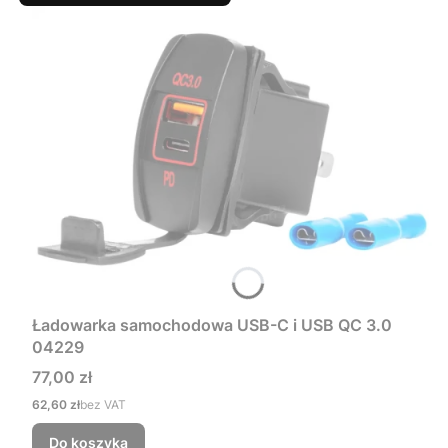
Ładowarka samochodowa USB-C i USB QC 3.0
04229
Cena
77,00 zł
Cena
62,60 zł
bez VAT
Do koszyka