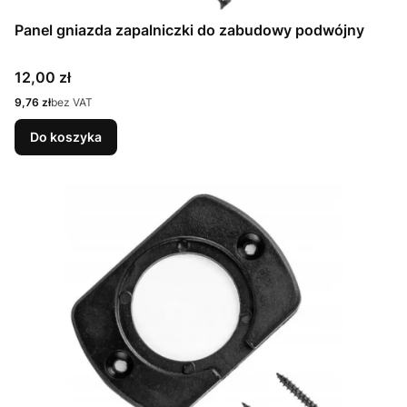
Panel gniazda zapalniczki do zabudowy podwójny
Cena
12,00 zł
Cena
9,76 zł
bez VAT
Do koszyka