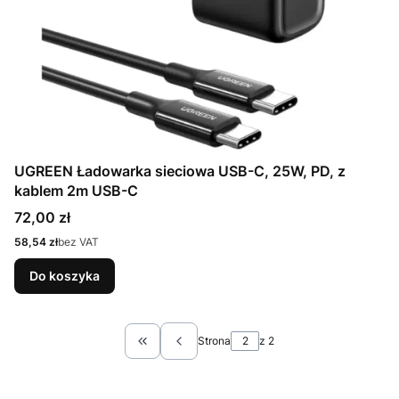
UGREEN Ładowarka sieciowa USB-C, 25W, PD, z
kablem 2m USB-C
Cena
72,00 zł
Cena
58,54 zł
bez VAT
Do koszyka
Strona
z 2
Wróć do pierwszej strony z produktami