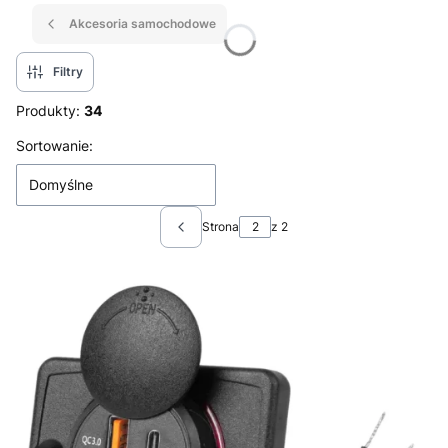
Akcesoria samochodowe
Filtry
Produkty:
34
Lista produktów
Sortowanie:
Domyślne
Strona
z 2
Poprzednie produkty