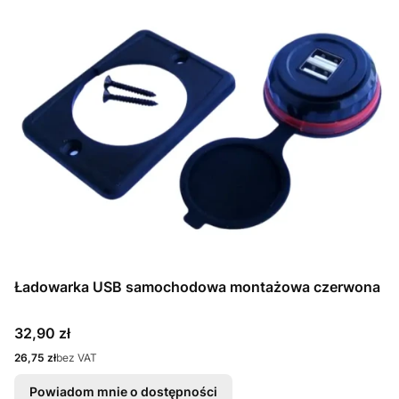
Ładowarka USB samochodowa montażowa czerwona
Cena
32,90 zł
Cena
26,75 zł
bez VAT
Powiadom mnie o dostępności