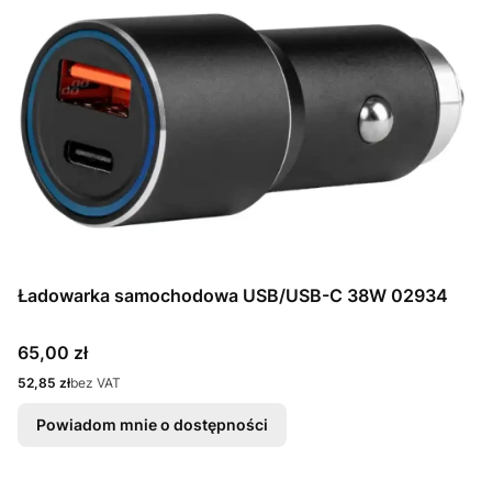
Ładowarka samochodowa USB/USB-C 38W 02934
Cena
65,00 zł
Cena
52,85 zł
bez VAT
Powiadom mnie o dostępności