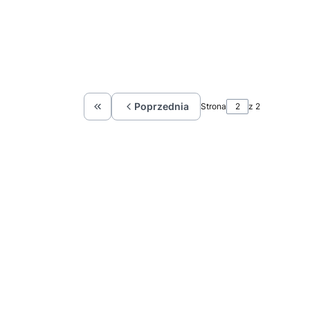
Poprzednia
Strona
z 2
Wróć do pierwszej strony z produktami