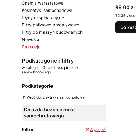
Chemia warsztatowa
Cena
89,00 zł
Kosmetyki samochodowe
Cena
72,36 zł
bez
Płyny eksploatacyjne
Filtry paliwowe przepływowe
Do kos
Filtry do maszyn budowlanych
Nowości
Promocje
Koniec menu
Podkategorie i filtry
w kategorii: Gniazda bezpiecznika
samochodowego
Podkategorie
Wróć do: Elektryka samochodowa
Gniazda bezpiecznika
samochodowego
Filtry
Wyczyść