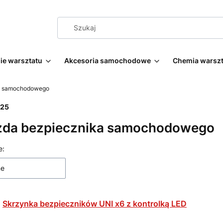
e warsztatu
Akcesoria samochodowe
Chemia warsz
a samochodowego
25
zda bezpiecznika samochodowego
 produktów
e:
ne