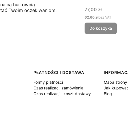
onalną hurtownią
Cena
77,00 zł
ostać Twoim oczekiwaniom!
Cena
62,60 zł
bez VAT
Do koszyka
PŁATNOŚCI I DOSTAWA
INFORMAC
Formy płatności
Mapa strony
Czas realizacji zamówienia
Jak kupowa
Czas realizacji i koszt dostawy
Blog