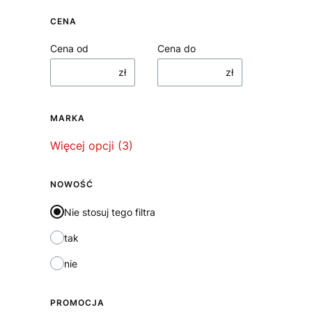
CENA
Cena od
Cena do
zł
zł
MARKA
Marka
Więcej opcji (3)
NOWOŚĆ
Nie stosuj tego filtra
tak
nie
PROMOCJA