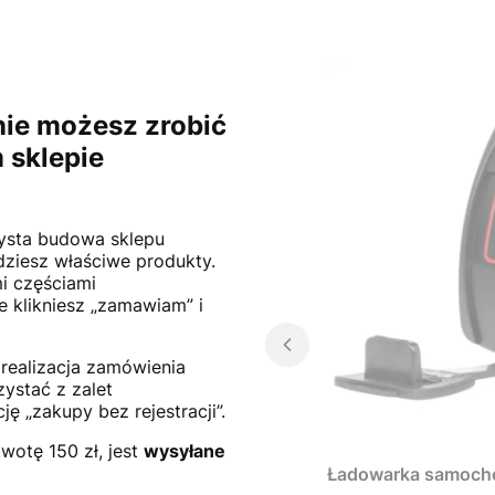
nie możesz zrobić
 sklepie
zysta budowa sklepu
dziesz właściwe produkty.
i częściami
e klikniesz „zamawiam” i
realizacja zamówienia
ystać z zalet
ę „zakupy bez rejestracji”.
wotę 150 zł, jest
wysyłane
Ładowarka samoch