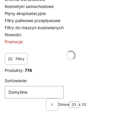
Kosmetyki samochodowe
Płyny eksploatacyjne
Filtry paliwowe przepływowe
Filtry do maszyn budowlanych
Nowości
Promocje
Koniec menu
Filtry
Produkty:
774
Lista produktów
Sortowanie:
Domyślne
Strona
z 33
Poprzednie produkty