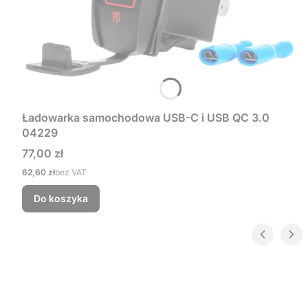
Ładowarka samochodowa USB-C i USB QC 3.0
04229
Cena
77,00 zł
Cena
62,60 zł
bez VAT
Do koszyka