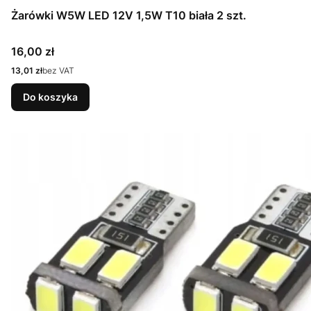
Żarówki W5W LED 12V 1,5W T10 biała 2 szt.
Cena
16,00 zł
Cena
13,01 zł
bez VAT
Do koszyka