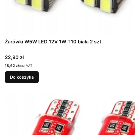
Żarówki W5W LED 12V 1W T10 biała 2 szt.
Cena
22,90 zł
Cena
18,62 zł
bez VAT
Do koszyka