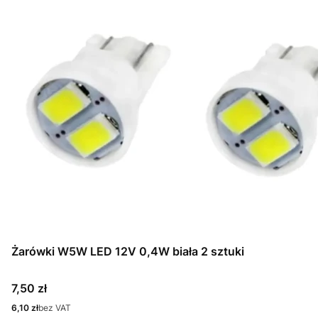
Żarówki W5W LED 12V 0,4W biała 2 sztuki
Cena
7,50 zł
Cena
6,10 zł
bez VAT