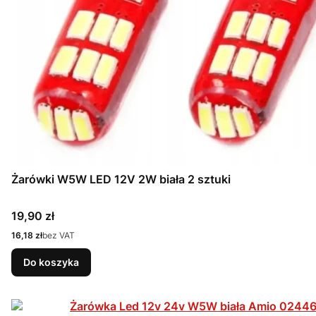
Żarówki W5W LED 12V 2W biała 2 sztuki
Cena
19,90 zł
Cena
16,18 zł
bez VAT
Do koszyka