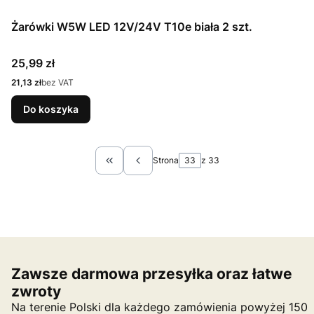
Żarówki W5W LED 12V/24V T10e biała 2 szt.
Cena
25,99 zł
Cena
21,13 zł
bez VAT
Do koszyka
Strona
z 33
Wróć do pierwszej strony z produktami
Zawsze darmowa przesyłka oraz łatwe
zwroty
Na terenie Polski dla każdego zamówienia powyżej 150