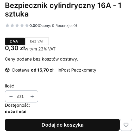
Bezpiecznik cylindryczny 16A - 1
sztuka
0.00
(Oceny: 0 Recenzje: 0)
z VAT
bez VAT
Cena
0,30 zł
w tym 23% VAT
w tym
23%
VAT
Ceny podane bez kosztów dostawy.
Dostawa
od 15,70 zł
- InPost Paczkomaty
Ilość
szt.
Dostępność:
duża ilość
Dodaj do koszyka