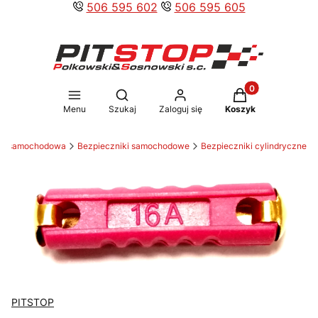
506 595 602
506 595 605
Produkty w koszy
Otwórz wyszukiwarkę
Menu
Szukaj
Zaloguj się
Koszyk
yka samochodowa
Bezpieczniki samochodowe
Bezpieczniki cylindryczne
PITSTOP