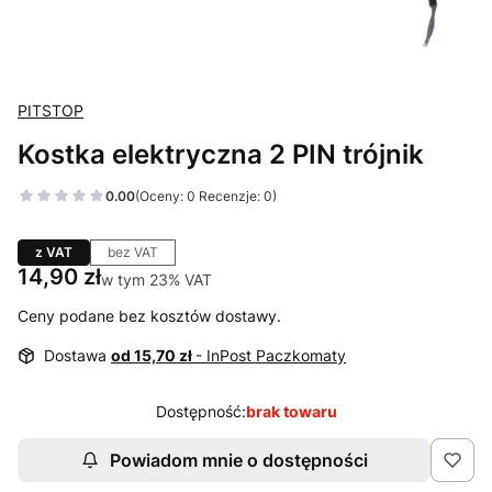
PITSTOP
Kostka elektryczna 2 PIN trójnik
0.00
(Oceny: 0 Recenzje: 0)
z VAT
bez VAT
Cena
14,90 zł
w tym 23% VAT
w tym
23%
VAT
Ceny podane bez kosztów dostawy.
Dostawa
od 15,70 zł
- InPost Paczkomaty
Dostępność:
brak towaru
Powiadom mnie o dostępności