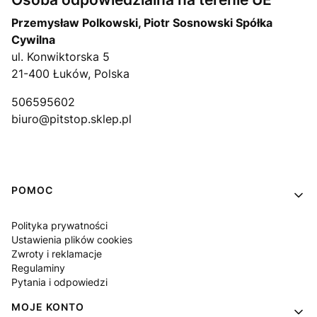
Przemysław Polkowski, Piotr Sosnowski Spółka
Cywilna
ul. Konwiktorska 5
21-400 Łuków, Polska
506595602
biuro@pitstop.sklep.pl
Linki w stopce
POMOC
Polityka prywatności
Ustawienia plików cookies
Zwroty i reklamacje
Regulaminy
Pytania i odpowiedzi
MOJE KONTO