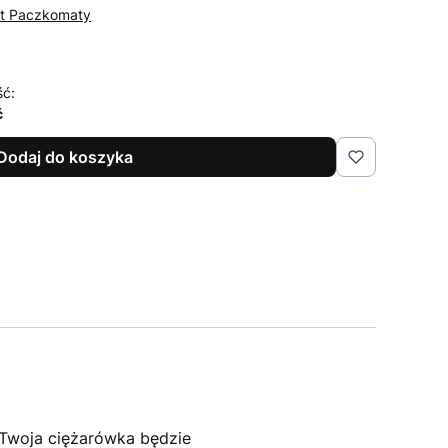
st Paczkomaty
ść:
ć
Dodaj do koszyka
Twoja ciężarówka będzie