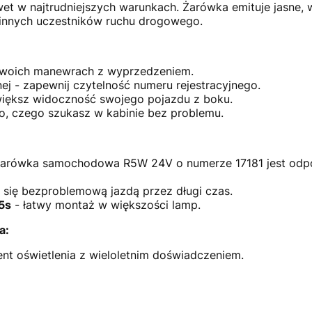
t w najtrudniejszych warunkach. Żarówka emituje jasne, 
 innych uczestników ruchu drogowego.
 swoich manewrach z wyprzedzeniem.
jnej - zapewnij czytelność numeru rejestracyjnego.
większ widoczność swojego pojazdu z boku.
to, czego szukasz w kabinie bez problemu.
arówka samochodowa R5W 24V o numerze 17181 jest odporn
 się bezproblemową jazdą przez długi czas.
5s
- łatwy montaż w większości lamp.
a:
t oświetlenia z wieloletnim doświadczeniem.