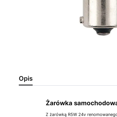
Opis
Żarówka samochodowa
Z żarówką R5W 24v renomowanego p