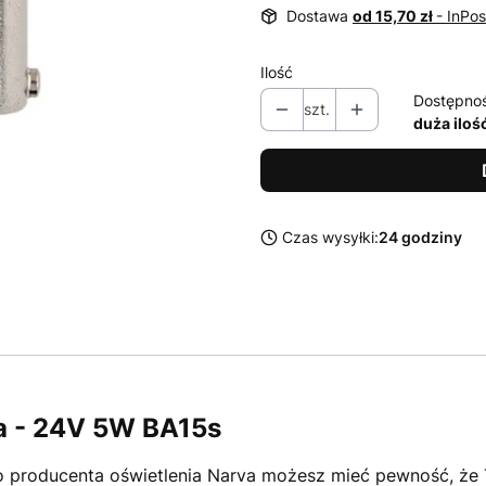
Dostawa
od 15,70 zł
- InPo
Ilość
Dostępno
szt.
duża iloś
Czas wysyłki:
24 godziny
 - 24V 5W BA15s
roducenta oświetlenia Narva możesz mieć pewność, że 