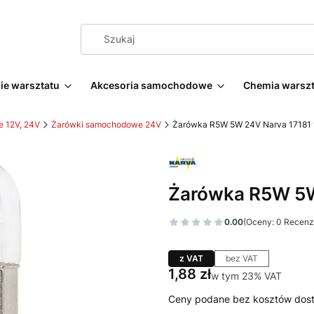
e warsztatu
Akcesoria samochodowe
Chemia warsz
 12V, 24V
Żarówki samochodowe 24V
Żarówka R5W 5W 24V Narva 17181 1
Żarówka R5W 5W 
0.00
(Oceny: 0 Recenzj
z VAT
bez VAT
Cena
1,88 zł
w tym 23% VAT
w tym
23%
VAT
Ceny podane bez kosztów dos