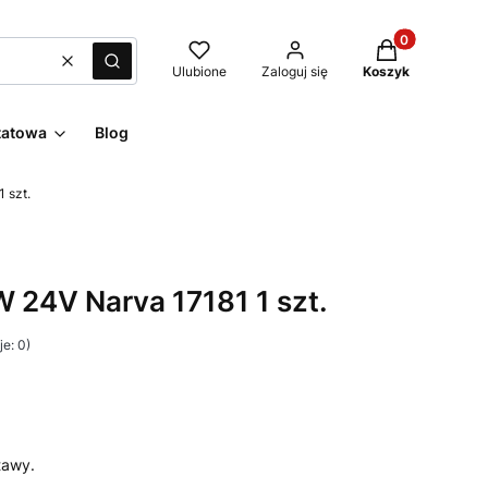
Produkty w kos
Wyczyść
Szukaj
Ulubione
Zaloguj się
Koszyk
tatowa
Blog
 szt.
24V Narva 17181 1 szt.
e: 0)
tawy.