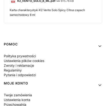
K2_VENTO_SOLO_8_ML.pdf
615.76 kB
Karta charakterystyki K2 Vento Solo Spicy Citrus zapach
samochodowy 8 ml
Linki w stopce
POMOC
Polityka prywatności
Ustawienia plików cookies
Zwroty i reklamacje
Regulaminy
Pytania i odpowiedzi
MOJE KONTO
Twoje zamówienia
Ustawienia konta
Przechowalnia