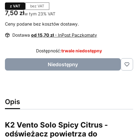
z VAT
bez VAT
Cena
7,50 zł
w tym 23% VAT
w tym
23%
VAT
Ceny podane bez kosztów dostawy.
Dostawa
od 15,70 zł
- InPost Paczkomaty
Dostępność:
trwale niedostępny
Niedostępny
Opis
K2 Vento Solo Spicy Citrus -
odświeżacz powietrza do