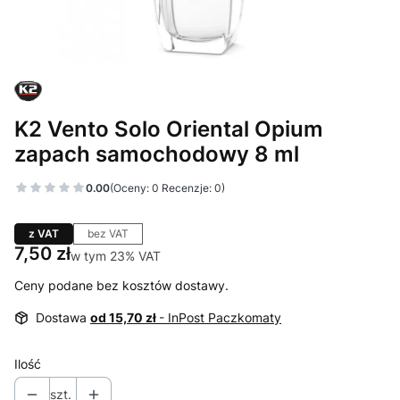
K2 Vento Solo Oriental Opium
zapach samochodowy 8 ml
0.00
(Oceny: 0 Recenzje: 0)
z VAT
bez VAT
Cena
7,50 zł
w tym 23% VAT
w tym
23%
VAT
Ceny podane bez kosztów dostawy.
Dostawa
od 15,70 zł
- InPost Paczkomaty
Ilość
szt.