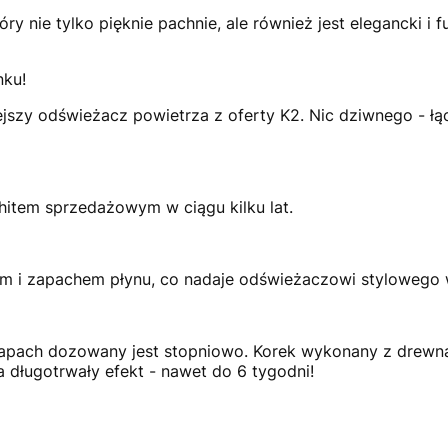
y nie tylko pięknie pachnie, ale również jest elegancki i 
nku!
ejszy odświeżacz powietrza z oferty K2. Nic dziwnego - łą
hitem sprzedażowym w ciągu kilku lat.
em i zapachem płynu, co nadaje odświeżaczowi stylowego 
apach dozowany jest stopniowo. Korek wykonany z drewna
 długotrwały efekt - nawet do 6 tygodni!