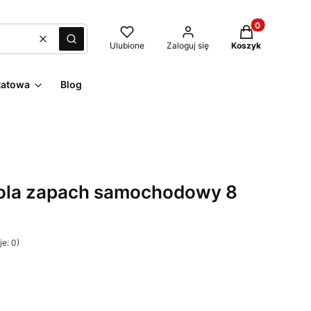
Produkty w kos
Wyczyść
Szukaj
Ulubione
Zaloguj się
Koszyk
tatowa
Blog
Cola zapach samochodowy 8
e: 0)