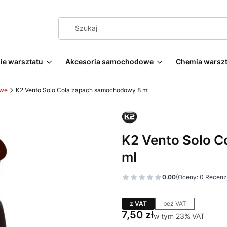
e warsztatu
Akcesoria samochodowe
Chemia warsz
owe
K2 Vento Solo Cola zapach samochodowy 8 ml
K2 Vento Solo 
ml
0.00
(Oceny: 0 Recenzj
z VAT
bez VAT
Cena
7,50 zł
w tym 23% VAT
w tym
23%
VAT