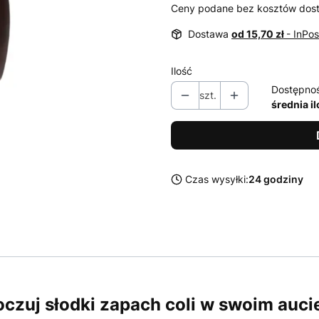
Ceny podane bez kosztów dos
Dostawa
od 15,70 zł
- InPo
Ilość
Dostępno
szt.
średnia i
Czas wysyłki:
24 godziny
oczuj słodki zapach coli w swoim auci