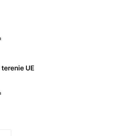
a
terenie UE
a