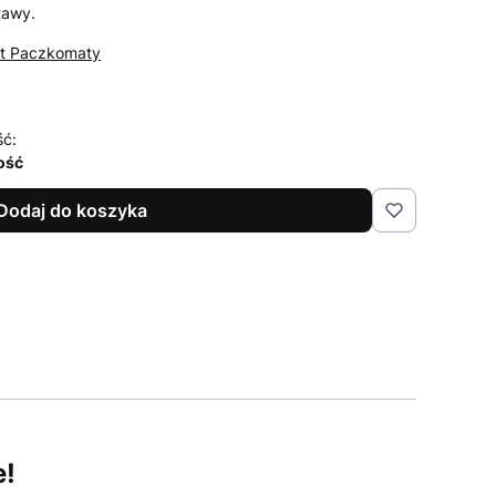
tawy.
st Paczkomaty
ść:
lość
Dodaj do koszyka
e!