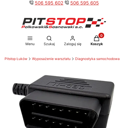
506 595 602
506 595 605
Produkty w koszy
Otwórz wyszukiwarkę
Menu
Szukaj
Zaloguj się
Koszyk
Pitstop Łuków
Wyposażenie warsztatu
Diagnostyka samochodowa