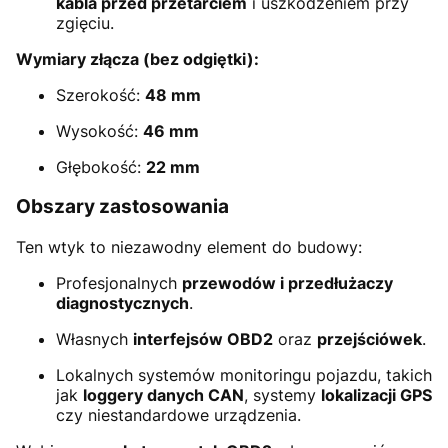
kabla przed przetarciem
i uszkodzeniem przy
zgięciu.
Wymiary złącza (bez odgiętki):
Szerokość:
48 mm
Wysokość:
46 mm
Głębokość:
22 mm
Obszary zastosowania
Ten wtyk to niezawodny element do budowy:
Profesjonalnych
przewodów i przedłużaczy
diagnostycznych
.
Własnych
interfejsów OBD2
oraz
przejściówek
.
Lokalnych systemów monitoringu pojazdu, takich
jak
loggery danych CAN
, systemy
lokalizacji GPS
czy niestandardowe urządzenia.