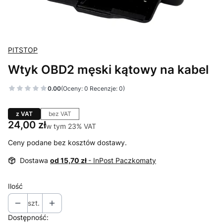
PITSTOP
Wtyk OBD2 męski kątowy na kabel
0.00
(Oceny: 0 Recenzje: 0)
z VAT
bez VAT
Cena
24,00 zł
w tym 23% VAT
w tym
23%
VAT
Ceny podane bez kosztów dostawy.
Dostawa
od 15,70 zł
- InPost Paczkomaty
Ilość
szt.
Dostępność: