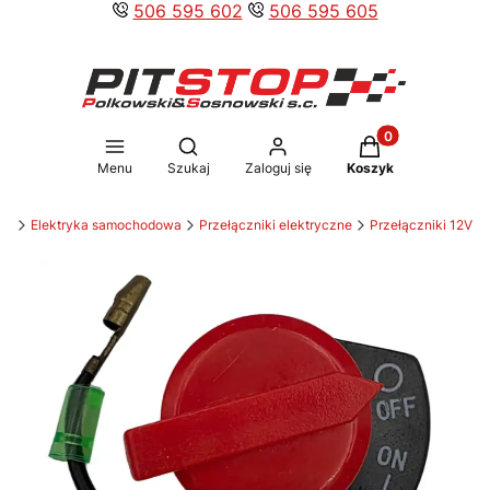
506 595 602
506 595 605
Produkty w koszy
Otwórz wyszukiwarkę
Menu
Szukaj
Zaloguj się
Koszyk
ów
Elektryka samochodowa
Przełączniki elektryczne
Przełączniki 12V