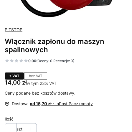
PITSTOP
Włącznik zapłonu do maszyn
spalinowych
0.00
(Oceny: 0 Recenzje: 0)
z VAT
bez VAT
Cena
14,00 zł
w tym 23% VAT
w tym
23%
VAT
Ceny podane bez kosztów dostawy.
Dostawa
od 15,70 zł
- InPost Paczkomaty
Ilość
szt.