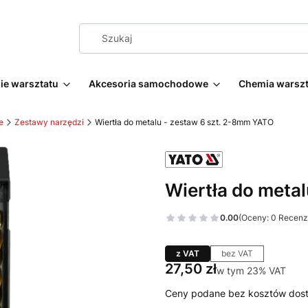
e warsztatu
Akcesoria samochodowe
Chemia warsz
e
Zestawy narzędzi
Wiertła do metalu - zestaw 6 szt. 2-8mm YATO
Wiertła do meta
0.00
(Oceny: 0 Recenzj
z VAT
bez VAT
Cena
27,50 zł
w tym 23% VAT
w tym
23%
VAT
Ceny podane bez kosztów dos