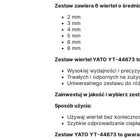
Zestaw zawiera 6 wierteł o średni
2 mm
3 mm
4 mm
5 mm
6 mm
8 mm
Zestaw wierteł YATO YT-44673 to 
Wysokiej wydajności i precyzy
Trwałych i odpornych na zużyc
Uniwersalnego zestawu do ró
Zainwestuj w jakość i wybierz z
Sposób użycia:
Używaj wierteł bez koniecznoś
Szybkie odprowadzanie ciepła 
Zestaw YATO YT-44673 to gwarancj