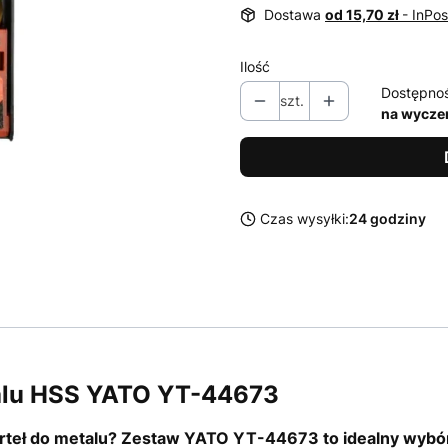
Dostawa
od 15,70 zł
- InPo
Ilość
Dostępno
szt.
na wycze
Czas wysyłki:
24 godziny
talu HSS YATO YT-44673
rteł do metalu? Zestaw YATO YT-44673 to idealny wybór 