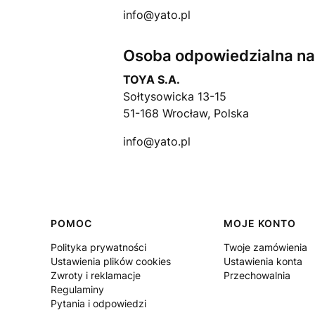
info@yato.pl
Osoba odpowiedzialna na 
TOYA S.A.
Sołtysowicka 13-15
51-168 Wrocław, Polska
info@yato.pl
Linki w stopce
POMOC
MOJE KONTO
Polityka prywatności
Twoje zamówienia
Ustawienia plików cookies
Ustawienia konta
Zwroty i reklamacje
Przechowalnia
Regulaminy
Pytania i odpowiedzi