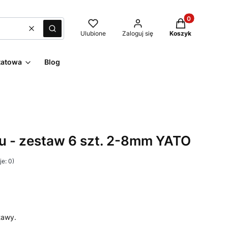
Produkty w kos
Wyczyść
Szukaj
Ulubione
Zaloguj się
Koszyk
tatowa
Blog
lu - zestaw 6 szt. 2-8mm YATO
e: 0)
tawy.