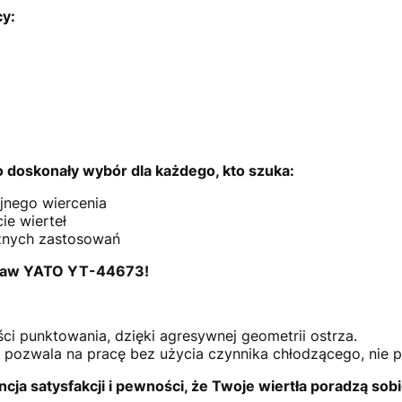
cy:
doskonały wybór dla każdego, kto szuka:
jnego wiercenia
ie wierteł
żnych zastosowań
estaw YATO YT-44673!
ci punktowania, dzięki agresywnej geometrii ostrza.
pozwala na pracę bez użycia czynnika chłodzącego, nie p
a satysfakcji i pewności, że Twoje wiertła poradzą so