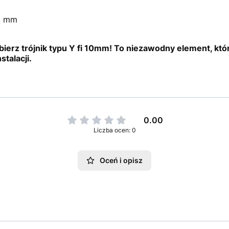
0 mm
ierz trójnik typu Y fi 10mm! To niezawodny element, któr
talacji.
0.00
Liczba ocen: 0
Oceń i opisz