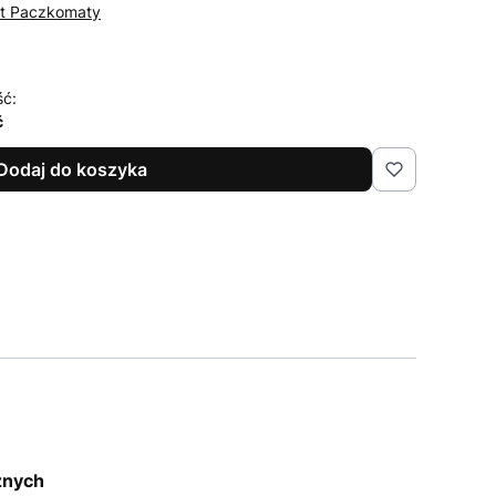
st Paczkomaty
ść:
ć
Dodaj do koszyka
znych