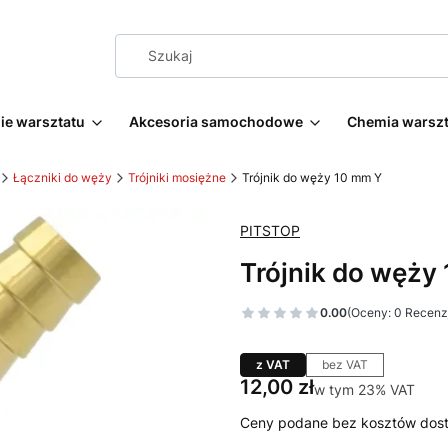
e warsztatu
Akcesoria samochodowe
Chemia warsz
Łączniki do węży
Trójniki mosiężne
Trójnik do węży 10 mm Y
PITSTOP
Trójnik do węży
0.00
(Oceny: 0 Recenzj
z VAT
bez VAT
Cena
12,00 zł
w tym 23% VAT
w tym
23%
VAT
Ceny podane bez kosztów dos