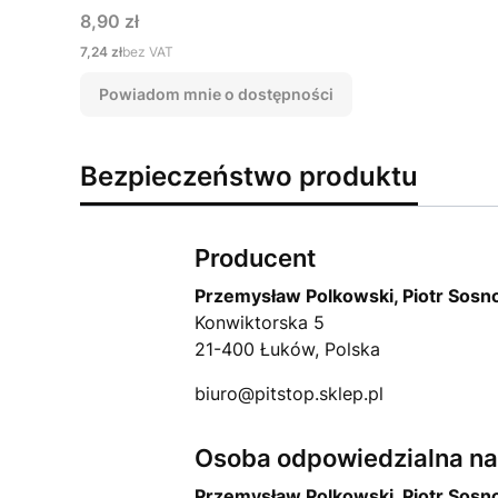
Cena
8,90 zł
Cena
7,24 zł
bez VAT
Powiadom mnie o dostępności
Bezpieczeństwo produktu
Producent
Przemysław Polkowski, Piotr Sosn
Konwiktorska 5
21-400 Łuków, Polska
biuro@pitstop.sklep.pl
Osoba odpowiedzialna na 
Przemysław Polkowski, Piotr Sosn