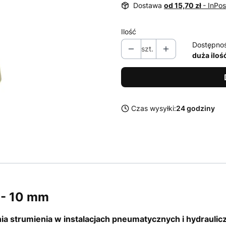
Dostawa
od 15,70 zł
- InPo
Ilość
Dostępno
szt.
duża iloś
Czas wysyłki:
24 godziny
 - 10 mm
a strumienia w instalacjach pneumatycznych i hydraulic