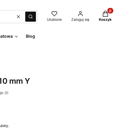
Produkty w kos
Wyczyść
Szukaj
Ulubione
Zaloguj się
Koszyk
tatowa
Blog
 10 mm Y
e: 0)
tawy.