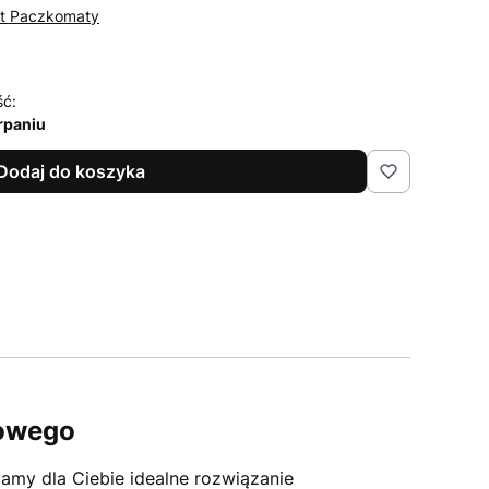
st Paczkomaty
ść:
rpaniu
Dodaj do koszyka
howego
my dla Ciebie idealne rozwiązanie