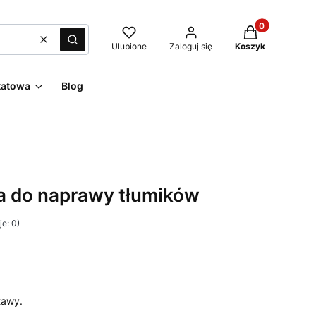
Produkty w kos
Wyczyść
Szukaj
Ulubione
Zaloguj się
Koszyk
tatowa
Blog
a do naprawy tłumików
e: 0)
tawy.