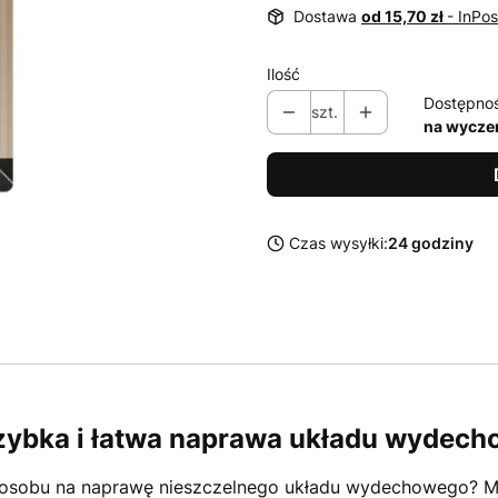
Dostawa
od 15,70 zł
- InPo
Ilość
Dostępno
szt.
na wycze
Czas wysyłki:
24 godziny
zybka i łatwa naprawa układu wydec
posobu na naprawę nieszczelnego układu wydechowego? Ma