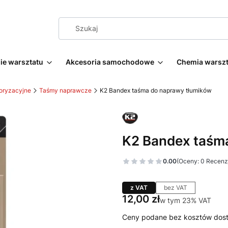
e warsztatu
Akcesoria samochodowe
Chemia warsz
oryzacyjne
Taśmy naprawcze
K2 Bandex taśma do naprawy tłumików
K2 Bandex taśm
0.00
(Oceny: 0 Recenzj
z VAT
bez VAT
Cena
12,00 zł
w tym 23% VAT
w tym
23%
VAT
Ceny podane bez kosztów dos