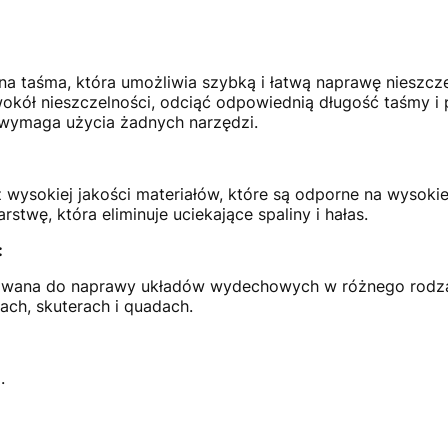
 taśma, która umożliwia szybką i łatwą naprawę nieszcz
okół nieszczelności, odciąć odpowiednią długość taśmy 
e wymaga użycia żadnych narzędzi.
ysokiej jakości materiałów, które są odporne na wysokie t
stwę, która eliminuje uciekające spaliny i hałas.
:
wana do naprawy układów wydechowych w różnego rodza
ch, skuterach i quadach.
.