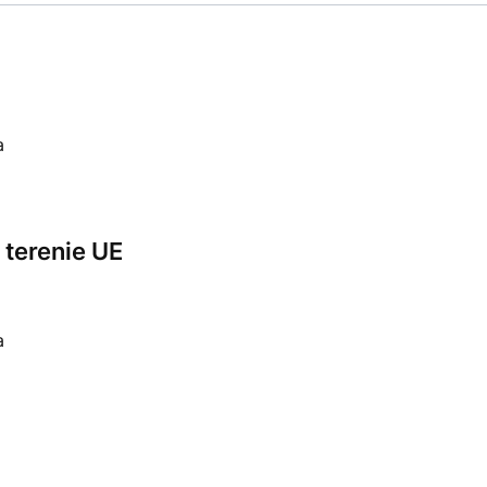
a
terenie UE
a