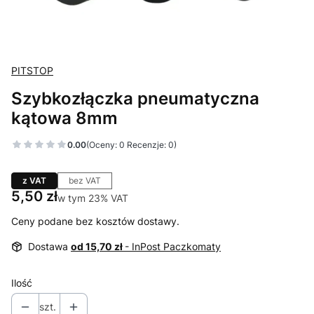
PITSTOP
Szybkozłączka pneumatyczna
kątowa 8mm
0.00
(Oceny: 0 Recenzje: 0)
z VAT
bez VAT
Cena
5,50 zł
w tym 23% VAT
w tym
23%
VAT
Ceny podane bez kosztów dostawy.
Dostawa
od 15,70 zł
- InPost Paczkomaty
Ilość
szt.