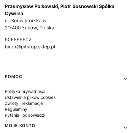
Przemysław Polkowski, Piotr Sosnowski Spółka
Cywilna
ul. Konwiktorska 5
21-400 Łuków, Polska
506595602
biuro@pitstop.sklep.pl
Linki w stopce
POMOC
Polityka prywatności
Ustawienia plików cookies
Zwroty i reklamacje
Regulaminy
Pytania i odpowiedzi
MOJE KONTO