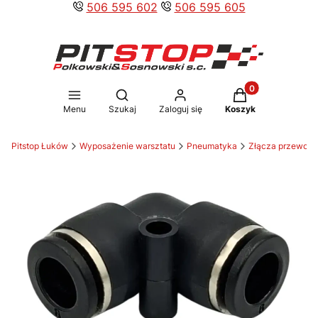
506 595 602
506 595 605
Produkty w koszy
Otwórz wyszukiwarkę
Menu
Szukaj
Zaloguj się
Koszyk
Pitstop Łuków
Wyposażenie warsztatu
Pneumatyka
Złącza przewodó