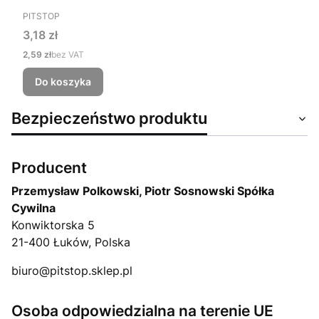
PRODUCENT
PITSTOP
Cena
3,18 zł
Cena
2,59 zł
bez VAT
Do koszyka
Bezpieczeństwo produktu
Producent
Przemysław Polkowski, Piotr Sosnowski Spółka
Cywilna
Konwiktorska 5
21-400 Łuków, Polska
biuro@pitstop.sklep.pl
Osoba odpowiedzialna na terenie UE