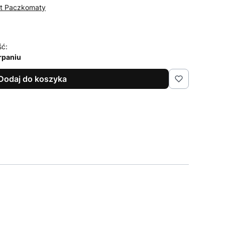
st Paczkomaty
ść:
rpaniu
Dodaj do koszyka