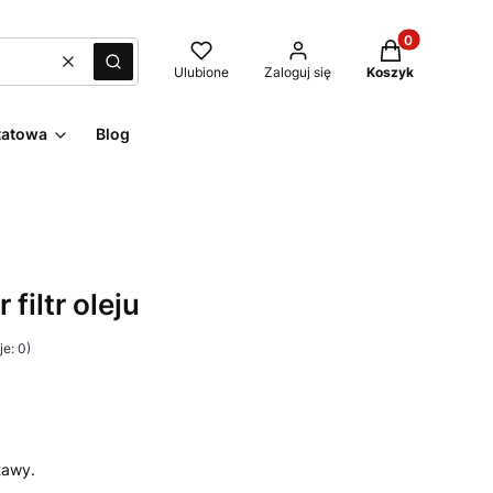
Produkty w kos
Wyczyść
Szukaj
Ulubione
Zaloguj się
Koszyk
tatowa
Blog
 filtr oleju
e: 0)
tawy.