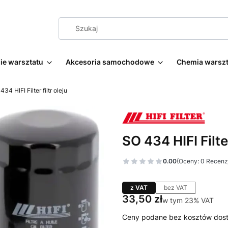
e warsztatu
Akcesoria samochodowe
Chemia warsz
434 HIFI Filter filtr oleju
SO 434 HIFI Filter
0.00
(Oceny: 0 Recenzj
z VAT
bez VAT
Cena
33,50 zł
w tym 23% VAT
w tym
23%
VAT
Ceny podane bez kosztów dos