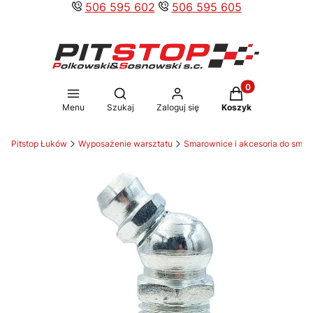
506 595 602
506 595 605
Produkty w koszy
Otwórz wyszukiwarkę
Menu
Szukaj
Zaloguj się
Koszyk
Pitstop Łuków
Wyposażenie warsztatu
Smarownice i akcesoria do smar