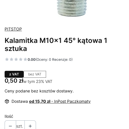
PITSTOP
Kalamitka M10x1 45° kątowa 1
sztuka
0.00
(Oceny: 0 Recenzje: 0)
z VAT
bez VAT
Cena
0,50 zł
w tym 23% VAT
w tym
23%
VAT
Ceny podane bez kosztów dostawy.
Dostawa
od 15,70 zł
- InPost Paczkomaty
Ilość
szt.