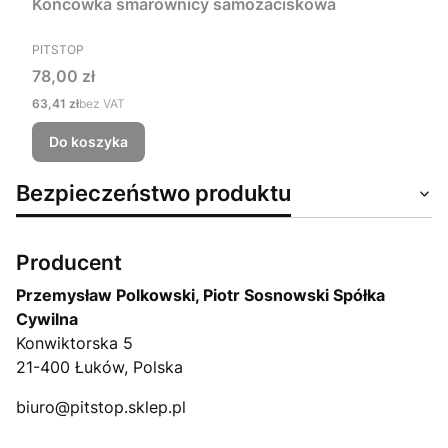
Końcówka smarownicy samozaciskowa
PRODUCENT
PITSTOP
Cena
78,00 zł
Cena
63,41 zł
bez VAT
Do koszyka
Bezpieczeństwo produktu
Producent
Przemysław Polkowski, Piotr Sosnowski Spółka
Cywilna
Konwiktorska 5
21-400 Łuków, Polska
biuro@pitstop.sklep.pl