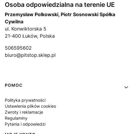
Osoba odpowiedzialna na terenie UE
Przemysław Polkowski, Piotr Sosnowski Spółka
Cywilna
ul. Konwiktorska 5
21-400 Łuków, Polska
506595602
biuro@pitstop.sklep.pl
Linki w stopce
POMOC
Polityka prywatności
Ustawienia plików cookies
Zwroty i reklamacje
Regulaminy
Pytania i odpowiedzi