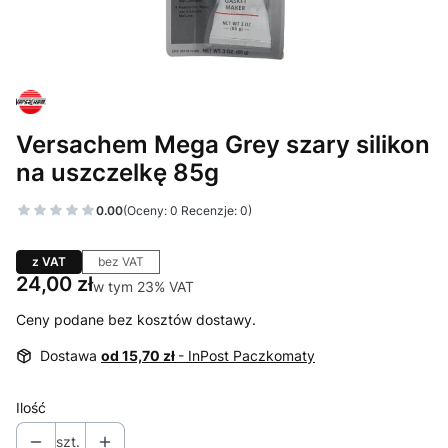
Versachem Mega Grey szary silikon
na uszczelkę 85g
0.00
(Oceny: 0 Recenzje: 0)
z VAT
bez VAT
Cena
24,00 zł
w tym 23% VAT
w tym
23%
VAT
Ceny podane bez kosztów dostawy.
Dostawa
od 15,70 zł
- InPost Paczkomaty
Ilość
szt.