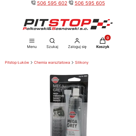
506 595 602
506 595 605
Produkty w koszy
Otwórz wyszukiwarkę
Menu
Szukaj
Zaloguj się
Koszyk
Pitstop Łuków
Chemia warsztatowa
Silikony