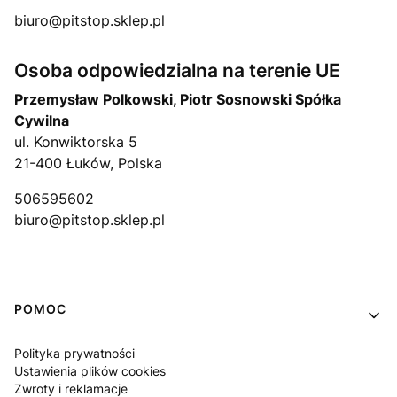
biuro@pitstop.sklep.pl
Osoba odpowiedzialna na terenie UE
Przemysław Polkowski, Piotr Sosnowski Spółka
Cywilna
ul. Konwiktorska 5
21-400 Łuków, Polska
506595602
biuro@pitstop.sklep.pl
Linki w stopce
POMOC
Polityka prywatności
Ustawienia plików cookies
Zwroty i reklamacje