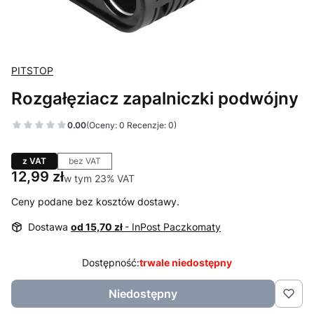
PITSTOP
Rozgałęziacz zapalniczki podwójny
0.00
(Oceny: 0 Recenzje: 0)
z VAT
bez VAT
Cena
12,99 zł
w tym 23% VAT
w tym
23%
VAT
Ceny podane bez kosztów dostawy.
Dostawa
od 15,70 zł
- InPost Paczkomaty
Dostępność:
trwale niedostępny
Niedostępny