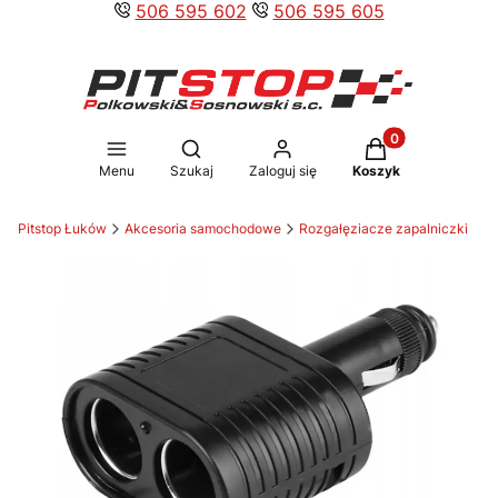
506 595 602
506 595 605
Produkty w koszy
Otwórz wyszukiwarkę
Menu
Szukaj
Zaloguj się
Koszyk
Pitstop Łuków
Akcesoria samochodowe
Rozgałęziacze zapalniczki