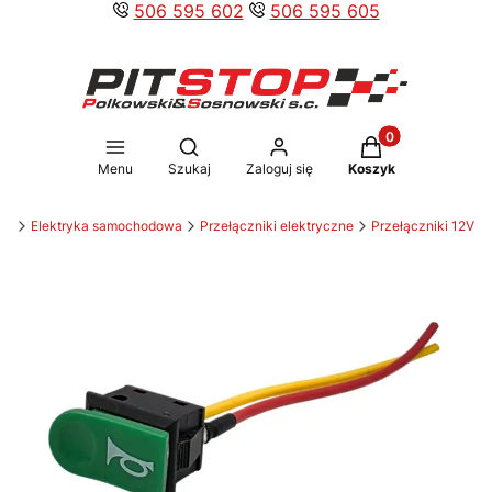
506 595 602
506 595 605
Produkty w koszy
Otwórz wyszukiwarkę
Menu
Szukaj
Zaloguj się
Koszyk
ów
Elektryka samochodowa
Przełączniki elektryczne
Przełączniki 12V