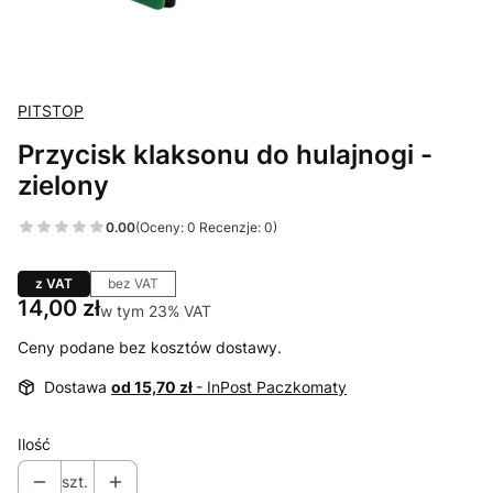
PITSTOP
Przycisk klaksonu do hulajnogi -
zielony
0.00
(Oceny: 0 Recenzje: 0)
z VAT
bez VAT
Cena
14,00 zł
w tym 23% VAT
w tym
23%
VAT
Ceny podane bez kosztów dostawy.
Dostawa
od 15,70 zł
- InPost Paczkomaty
Ilość
szt.