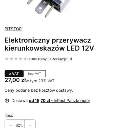
PITSTOP
Elektroniczny przerywacz
kierunkowskazów LED 12V
0.00
(Oceny: 0 Recenzje: 0)
z VAT
bez VAT
Cena
27,00 zł
w tym 23% VAT
w tym
23%
VAT
Ceny podane bez kosztów dostawy.
Dostawa
od 15,70 zł
- InPost Paczkomaty
Ilość
szt.