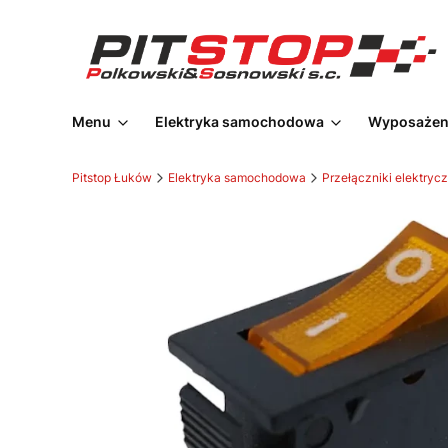
Menu
Elektryka samochodowa
Wyposażeni
Pitstop Łuków
Elektryka samochodowa
Przełączniki elektryc