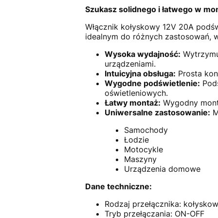
Szukasz solidnego i łatwego w mo
Włącznik kołyskowy 12V 20A podświe
idealnym do różnych zastosowań, 
Wysoka wydajność:
Wytrzymuj
urządzeniami.
Intuicyjna obsługa:
Prosta kons
Wygodne podświetlenie:
Podś
oświetleniowych.
Łatwy montaż:
Wygodny monta
Uniwersalne zastosowanie:
Mo
Samochody
Łodzie
Motocykle
Maszyny
Urządzenia domowe
Dane techniczne:
Rodzaj przełącznika: kołysko
Tryb przełączania: ON-OFF