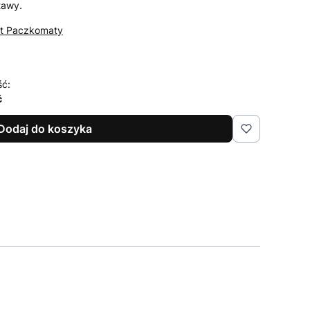
tawy.
st Paczkomaty
ść:
ć
Dodaj do koszyka