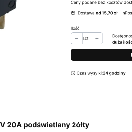
Ceny podane bez kosztów dos
Dostawa
od 15,70 zł
- InPo
Ilość
Dostępno
szt.
duża iloś
Czas wysyłki:
24 godziny
V 20A podświetlany żółty