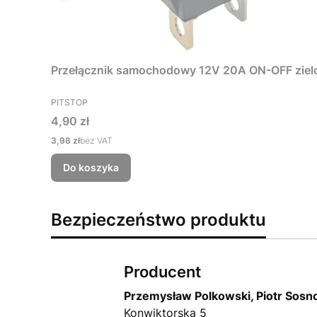
Przełącznik samochodowy 12V 20A ON-OFF ziel
PRODUCENT
PITSTOP
Cena
4,90 zł
Cena
3,98 zł
bez VAT
Do koszyka
Bezpieczeństwo produktu
Producent
Przemysław Polkowski, Piotr Sosn
Konwiktorska 5