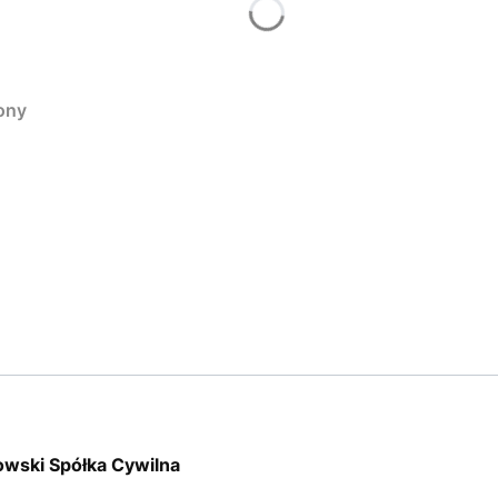
ony
owski Spółka Cywilna