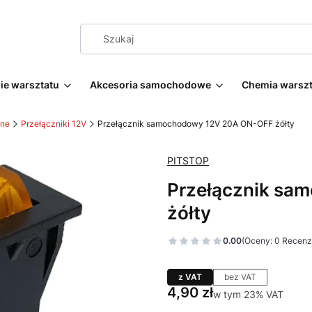
e warsztatu
Akcesoria samochodowe
Chemia warsz
zne
Przełączniki 12V
Przełącznik samochodowy 12V 20A ON-OFF żółty
PITSTOP
Przełącznik sa
żółty
0.00
(Oceny: 0 Recenzj
z VAT
bez VAT
Cena
4,90 zł
w tym 23% VAT
w tym
23%
VAT