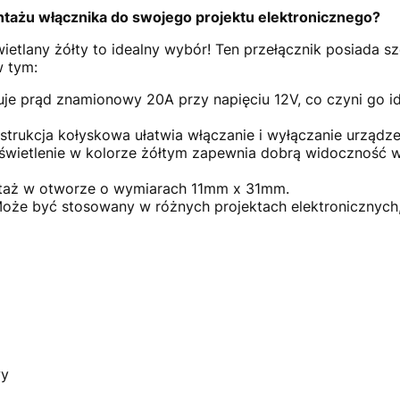
ntażu włącznika do swojego projektu elektronicznego?
tlany żółty to idealny wybór! Ten przełącznik posiada sze
w tym:
e prąd znamionowy 20A przy napięciu 12V, co czyni go 
trukcja kołyskowa ułatwia włączanie i wyłączanie urządze
wietlenie w kolorze żółtym zapewnia dobrą widoczność 
ż w otworze o wymiarach 11mm x 31mm.
że być stosowany w różnych projektach elektronicznych, 
wy