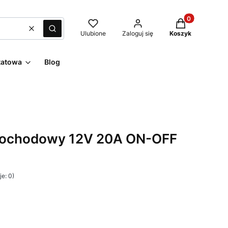
Produkty w kos
Wyczyść
Szukaj
Ulubione
Zaloguj się
Koszyk
tatowa
Blog
mochodowy 12V 20A ON-OFF
e: 0)