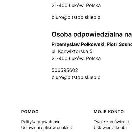
21-400 Łuków, Polska
biuro@pitstop.sklep.pl
Osoba odpowiedzialna na 
Przemysław Polkowski, Piotr Sosn
ul. Konwiktorska 5
21-400 Łuków, Polska
506595602
biuro@pitstop.sklep.pl
Linki w stopce
POMOC
MOJE KONTO
Polityka prywatności
Twoje zamówienia
Ustawienia plików cookies
Ustawienia konta