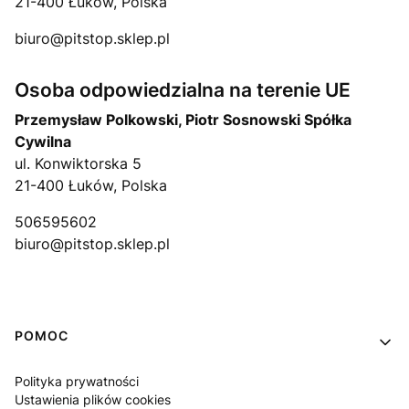
21-400 Łuków, Polska
biuro@pitstop.sklep.pl
Osoba odpowiedzialna na terenie UE
Przemysław Polkowski, Piotr Sosnowski Spółka
Cywilna
ul. Konwiktorska 5
21-400 Łuków, Polska
506595602
biuro@pitstop.sklep.pl
Linki w stopce
POMOC
Polityka prywatności
Ustawienia plików cookies