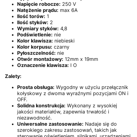
Napięcie robocze:
250 V
Natężenie prądu:
max 6A
Ilość torów:
1
Ilość styków:
2
Wymiary styków:
4,8
Podświetlenie:
nie
Kolor klawisza:
niebieski
Kolor korpusu:
czarny
Pyłoszczelność:
nie
Otwór montażowy:
12mm x 19mm
Oznaczenie klawisza:
I O
Zalety:
Prosta obsługa:
Wygodny w użyciu przełącznik
kołyskowy z dwoma wyraźnymi pozycjami ON i
OFF.
Solidna konstrukcja:
Wykonany z wysokiej
jakości materiałów, zapewnia trwałość i
niezawodność.
Uniwersalne zastosowanie:
Nadaje się do
szerokiego zakresu zastosowań, takich jak
sterowanie oświetleniem, silnikami, urządzeniami