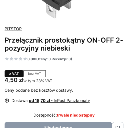
PITSTOP
Przełącznik prostokątny ON-OFF 2-
pozycyjny niebieski
0.00
(Oceny: 0 Recenzje: 0)
z VAT
bez VAT
Cena
4,50 zł
w tym 23% VAT
w tym
23%
VAT
Ceny podane bez kosztów dostawy.
Dostawa
od 15,70 zł
- InPost Paczkomaty
Dostępność:
trwale niedostępny
Niedostępny