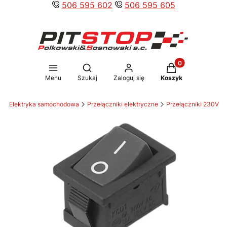
506 595 602
506 595 605
Produkty w koszy
Otwórz wyszukiwarkę
Menu
Szukaj
Zaloguj się
Koszyk
w
Elektryka samochodowa
Przełączniki elektryczne
Przełączniki 230V