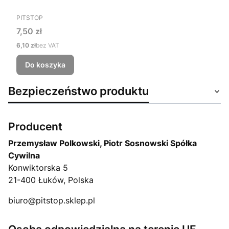
PRODUCENT
PITSTOP
Cena
7,50 zł
Cena
6,10 zł
bez VAT
Do koszyka
Bezpieczeństwo produktu
Producent
Przemysław Polkowski, Piotr Sosnowski Spółka
Cywilna
Konwiktorska 5
21-400 Łuków, Polska
biuro@pitstop.sklep.pl