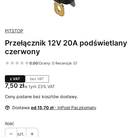
PITSTOP
Przełącznik 12V 20A podświetlany
czerwony
0.00
(Oceny: 0 Recenzje: 0)
z VAT
bez VAT
Cena
7,50 zł
w tym 23% VAT
w tym
23%
VAT
Ceny podane bez kosztów dostawy.
Dostawa
od 15,70 zł
- InPost Paczkomaty
Ilość
szt.