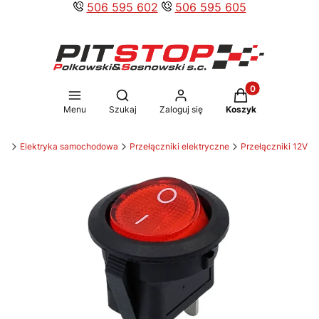
506 595 602
506 595 605
Produkty w koszy
Otwórz wyszukiwarkę
Menu
Szukaj
Zaloguj się
Koszyk
ów
Elektryka samochodowa
Przełączniki elektryczne
Przełączniki 12V