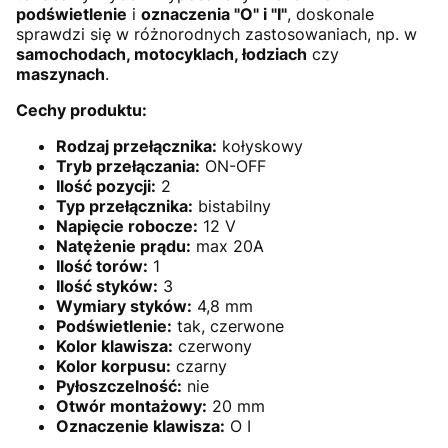
podświetlenie
i
oznaczenia "O" i "I"
, doskonale
sprawdzi się w różnorodnych zastosowaniach, np. w
samochodach, motocyklach, łodziach
czy
maszynach
.
Cechy produktu:
Rodzaj przełącznika:
kołyskowy
Tryb przełączania:
ON-OFF
Ilość pozycji:
2
Typ przełącznika:
bistabilny
Napięcie robocze:
12 V
Natężenie prądu:
max 20A
Ilość torów:
1
Ilość styków:
3
Wymiary styków:
4,8 mm
Podświetlenie:
tak, czerwone
Kolor klawisza:
czerwony
Kolor korpusu:
czarny
Pyłoszczelność:
nie
Otwór montażowy:
20 mm
Oznaczenie klawisza:
O I