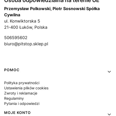
Osoba odpowiedzialna na terenie UE
Przemysław Polkowski, Piotr Sosnowski Spółka
Cywilna
ul. Konwiktorska 5
21-400 Łuków, Polska
506595602
biuro@pitstop.sklep.pl
Linki w stopce
POMOC
Polityka prywatności
Ustawienia plików cookies
Zwroty i reklamacje
Regulaminy
Pytania i odpowiedzi
MOJE KONTO