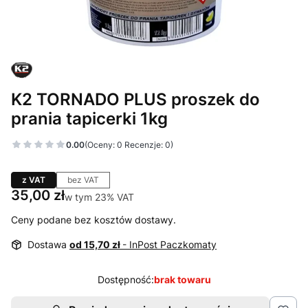
K2 TORNADO PLUS proszek do
prania tapicerki 1kg
0.00
(Oceny: 0 Recenzje: 0)
z VAT
bez VAT
Cena
35,00 zł
w tym 23% VAT
w tym
23%
VAT
Ceny podane bez kosztów dostawy.
Dostawa
od 15,70 zł
- InPost Paczkomaty
Dostępność:
brak towaru