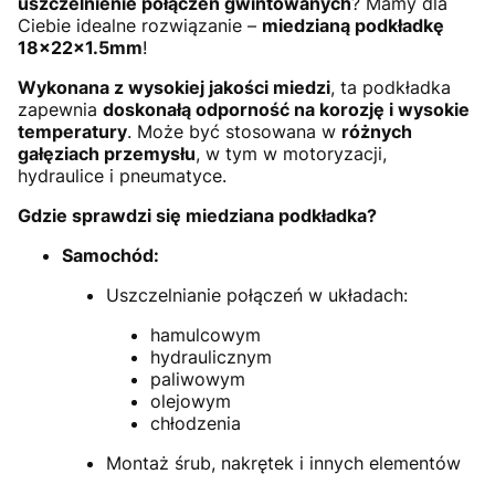
uszczelnienie połączeń gwintowanych
? Mamy dla
Ciebie idealne rozwiązanie –
miedzianą podkładkę
18x22x1.5mm
!
Wykonana z wysokiej jakości miedzi
, ta podkładka
zapewnia
doskonałą odporność na korozję i wysokie
temperatury
. Może być stosowana w
różnych
gałęziach przemysłu
, w tym w motoryzacji,
hydraulice i pneumatyce.
Gdzie sprawdzi się miedziana podkładka?
Samochód:
Uszczelnianie połączeń w układach:
hamulcowym
hydraulicznym
paliwowym
olejowym
chłodzenia
Montaż śrub, nakrętek i innych elementów