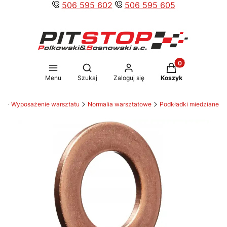
506 595 602
506 595 605
Produkty w koszy
Otwórz wyszukiwarkę
Menu
Szukaj
Zaloguj się
Koszyk
w
Wyposażenie warsztatu
Normalia warsztatowe
Podkładki miedziane