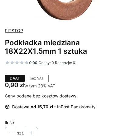
PITSTOP
Podkładka miedziana
18X22X1.5mm 1 sztuka
0.00
(Oceny: 0 Recenzje: 0)
z VAT
bez VAT
Cena
0,90 zł
w tym 23% VAT
w tym
23%
VAT
Ceny podane bez kosztów dostawy.
Dostawa
od 15,70 zł
- InPost Paczkomaty
Ilość
szt.