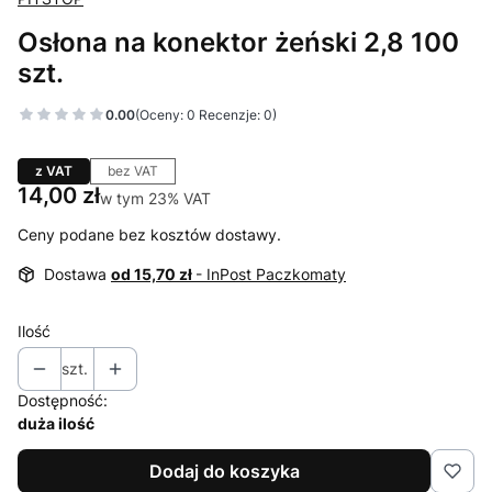
Osłona na konektor żeński 2,8 100
szt.
0.00
(Oceny: 0 Recenzje: 0)
z VAT
bez VAT
Cena
14,00 zł
w tym 23% VAT
w tym
23%
VAT
Ceny podane bez kosztów dostawy.
Dostawa
od 15,70 zł
- InPost Paczkomaty
Ilość
szt.
Dostępność:
duża ilość
Dodaj do koszyka