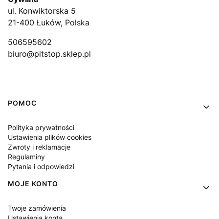
ul. Konwiktorska 5
21-400 Łuków, Polska
506595602
biuro@pitstop.sklep.pl
Linki w stopce
POMOC
Polityka prywatności
Ustawienia plików cookies
Zwroty i reklamacje
Regulaminy
Pytania i odpowiedzi
MOJE KONTO
Twoje zamówienia
Ustawienia konta