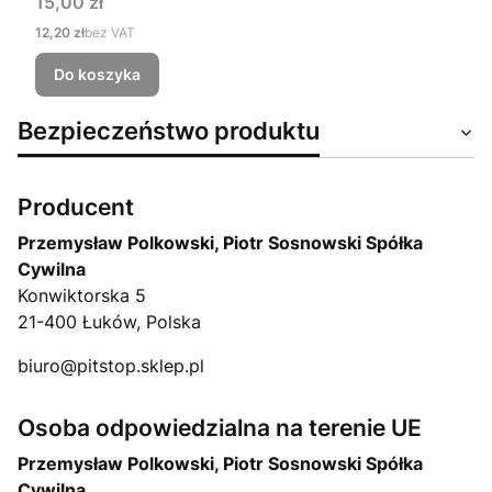
Cena
15,00 zł
Cena
12,20 zł
bez VAT
Do koszyka
Bezpieczeństwo produktu
Producent
Przemysław Polkowski, Piotr Sosnowski Spółka
Cywilna
Konwiktorska 5
21-400 Łuków, Polska
biuro@pitstop.sklep.pl
Osoba odpowiedzialna na terenie UE
Przemysław Polkowski, Piotr Sosnowski Spółka
Cywilna