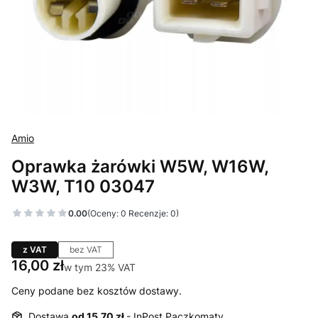
Amio
Oprawka żarówki W5W, W16W,
W3W, T10 03047
0.00
(Oceny: 0 Recenzje: 0)
z VAT
bez VAT
Cena
16,00 zł
w tym 23% VAT
w tym
23%
VAT
Ceny podane bez kosztów dostawy.
Dostawa
od 15,70 zł
- InPost Paczkomaty