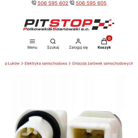
506 595 602
506 595 605
Produkty w koszy
Otwórz wyszukiwarkę
Menu
Szukaj
Zaloguj się
Koszyk
tstop Łuków
Elektryka samochodowa
Gniazda żarówek samochodowych