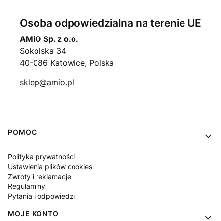
Osoba odpowiedzialna na terenie UE
AMiO Sp. z o.o.
Sokolska 34
40-086 Katowice, Polska
sklep@amio.pl
Linki w stopce
POMOC
Polityka prywatności
Ustawienia plików cookies
Zwroty i reklamacje
Regulaminy
Pytania i odpowiedzi
MOJE KONTO