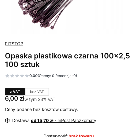
PITSTOP
Opaska plastikowa czarna 100x2,5
100 sztuk
0.00
(Oceny: 0 Recenzje: 0)
z VAT
bez VAT
Cena
6,00 zł
w tym 23% VAT
w tym
23%
VAT
Ceny podane bez kosztów dostawy.
Dostawa
od 15,70 zł
- InPost Paczkomaty
Dostępność:
brak towaru