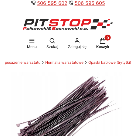
506 595 602
506 595 605
Produkty w koszy
Otwórz wyszukiwarkę
Menu
Szukaj
Zaloguj się
Koszyk
Wyposażenie warsztatu
Normalia warsztatowe
Opaski kablowe (trytytki)