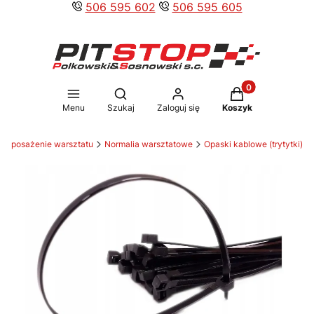
506 595 602
506 595 605
Produkty w koszy
Otwórz wyszukiwarkę
Menu
Szukaj
Zaloguj się
Koszyk
Wyposażenie warsztatu
Normalia warsztatowe
Opaski kablowe (trytytki)