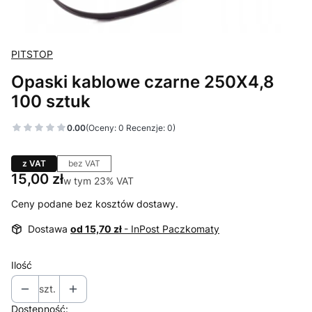
PITSTOP
Opaski kablowe czarne 250X4,8
100 sztuk
0.00
(Oceny: 0 Recenzje: 0)
z VAT
bez VAT
Cena
15,00 zł
w tym 23% VAT
w tym
23%
VAT
Ceny podane bez kosztów dostawy.
Dostawa
od 15,70 zł
- InPost Paczkomaty
Ilość
szt.
Dostępność: