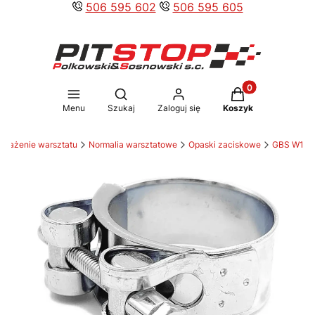
506 595 602
506 595 605
Produkty w koszy
Otwórz wyszukiwarkę
Menu
Szukaj
Zaloguj się
Koszyk
osażenie warsztatu
Normalia warsztatowe
Opaski zaciskowe
GBS W1