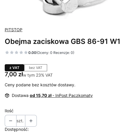
PITSTOP
Obejma zaciskowa GBS 86-91 W1
0.00
(Oceny: 0 Recenzje: 0)
z VAT
bez VAT
Cena
7,00 zł
w tym 23% VAT
w tym
23%
VAT
Ceny podane bez kosztów dostawy.
Dostawa
od 15,70 zł
- InPost Paczkomaty
Ilość
szt.
Dostępność: