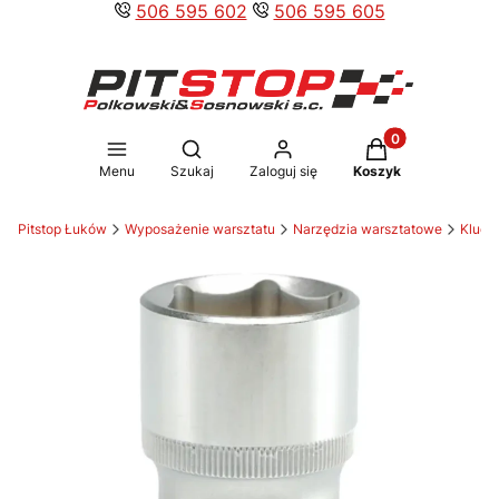
506 595 602
506 595 605
Produkty w koszy
Otwórz wyszukiwarkę
Menu
Szukaj
Zaloguj się
Koszyk
Pitstop Łuków
Wyposażenie warsztatu
Narzędzia warsztatowe
Klucz