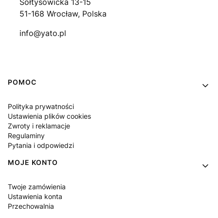
Sołtysowicka 13-15
51-168 Wrocław, Polska
info@yato.pl
Linki w stopce
POMOC
Polityka prywatności
Ustawienia plików cookies
Zwroty i reklamacje
Regulaminy
Pytania i odpowiedzi
MOJE KONTO
Twoje zamówienia
Ustawienia konta
Przechowalnia