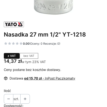
Nasadka 27 mm 1/2" YT-1218
0.00
(Oceny: 0 Recenzje: 0)
z VAT
bez VAT
Cena
14,37 zł
w tym 23% VAT
w tym
23%
VAT
Ceny podane bez kosztów dostawy.
Dostawa
od 15,70 zł
- InPost Paczkomaty
Ilość
szt.
Dostępność: