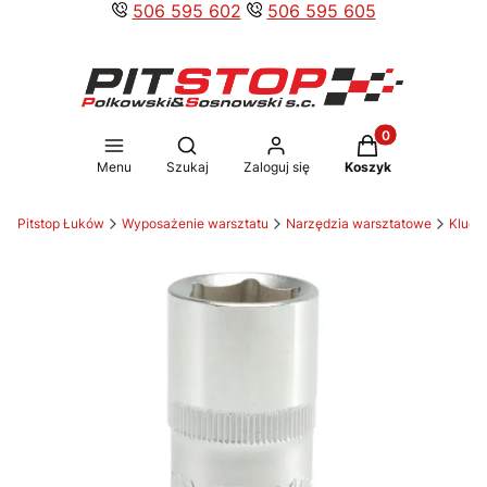
506 595 602
506 595 605
Produkty w koszy
Otwórz wyszukiwarkę
Menu
Szukaj
Zaloguj się
Koszyk
Pitstop Łuków
Wyposażenie warsztatu
Narzędzia warsztatowe
Klucz