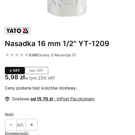
Nasadka 16 mm 1/2" YT-1209
0.00
(Oceny: 0 Recenzje: 0)
z VAT
bez VAT
Cena
5,98 zł
w tym 23% VAT
w tym
23%
VAT
Ceny podane bez kosztów dostawy.
Dostawa
od 15,70 zł
- InPost Paczkomaty
Ilość
szt.
Dostępność: