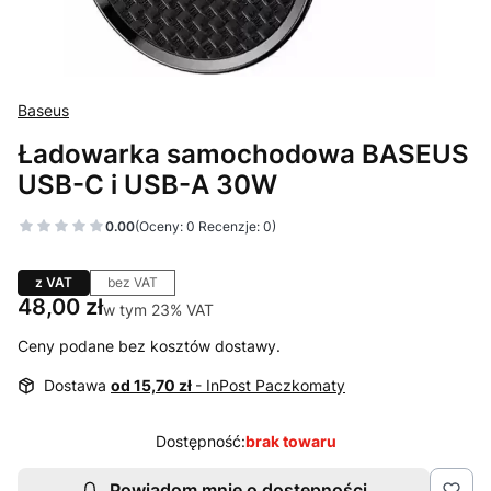
Baseus
Ładowarka samochodowa BASEUS
USB-C i USB-A 30W
0.00
(Oceny: 0 Recenzje: 0)
z VAT
bez VAT
Cena
48,00 zł
w tym 23% VAT
w tym
23%
VAT
Ceny podane bez kosztów dostawy.
Dostawa
od 15,70 zł
- InPost Paczkomaty
Dostępność:
brak towaru
Powiadom mnie o dostępności