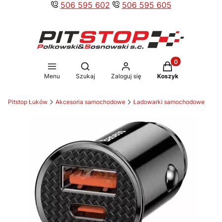
506 595 602
506 595 605
Produkty w koszy
Otwórz wyszukiwarkę
Menu
Szukaj
Zaloguj się
Koszyk
Pitstop Łuków
Akcesoria samochodowe
Ładowarki samochodowe