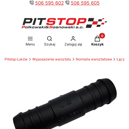
506 595 602
506 595 605
Produkty w koszy
Otwórz wyszukiwarkę
Menu
Szukaj
Zaloguj się
Koszyk
Pitstop Łuków
Wyposażenie warsztatu
Normalia warsztatowe
Łączni