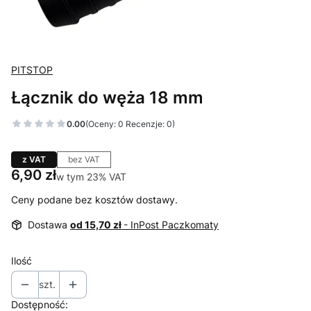
PITSTOP
Łącznik do węża 18 mm
0.00
(Oceny: 0 Recenzje: 0)
z VAT
bez VAT
Cena
6,90 zł
w tym 23% VAT
w tym
23%
VAT
Ceny podane bez kosztów dostawy.
Dostawa
od 15,70 zł
- InPost Paczkomaty
Ilość
szt.
Dostępność: