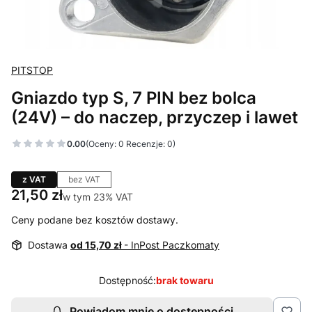
PITSTOP
Gniazdo typ S, 7 PIN bez bolca
(24V) – do naczep, przyczep i lawet
0.00
(Oceny: 0 Recenzje: 0)
z VAT
bez VAT
Cena
21,50 zł
w tym 23% VAT
w tym
23%
VAT
Ceny podane bez kosztów dostawy.
Dostawa
od 15,70 zł
- InPost Paczkomaty
Dostępność:
brak towaru
Powiadom mnie o dostępności