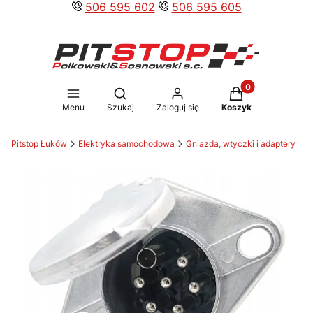
506 595 602
506 595 605
Produkty w koszy
Otwórz wyszukiwarkę
Menu
Szukaj
Zaloguj się
Koszyk
Pitstop Łuków
Elektryka samochodowa
Gniazda, wtyczki i adaptery