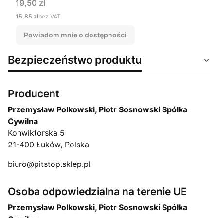
Cena
19,50 zł
Cena
15,85 zł
bez VAT
Powiadom mnie o dostępności
Bezpieczeństwo produktu
Producent
Przemysław Polkowski, Piotr Sosnowski Spółka
Cywilna
Konwiktorska 5
21-400 Łuków, Polska
biuro@pitstop.sklep.pl
Osoba odpowiedzialna na terenie UE
Przemysław Polkowski, Piotr Sosnowski Spółka