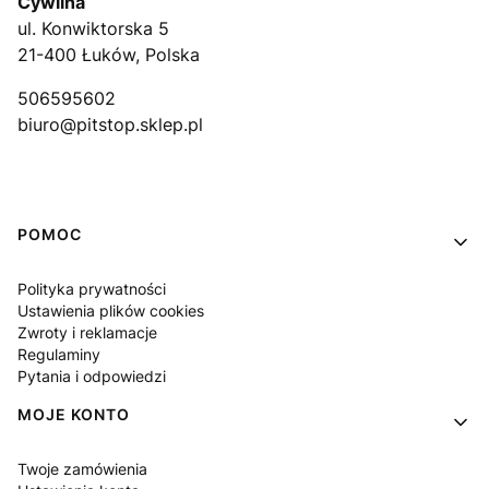
Cywilna
ul. Konwiktorska 5
21-400 Łuków, Polska
506595602
biuro@pitstop.sklep.pl
Linki w stopce
POMOC
Polityka prywatności
Ustawienia plików cookies
Zwroty i reklamacje
Regulaminy
Pytania i odpowiedzi
MOJE KONTO
Twoje zamówienia