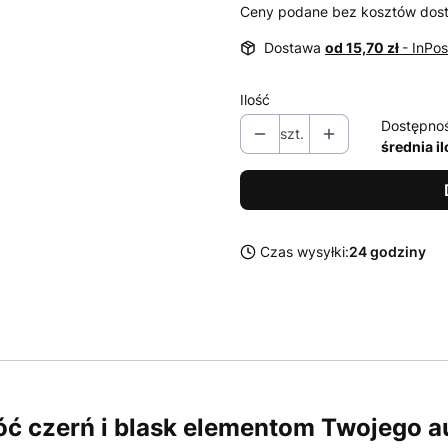
Ceny podane bez kosztów dos
Dostawa
od 15,70 zł
- InPo
Ilość
Dostępno
szt.
średnia i
Czas wysyłki:
24 godziny
óć czerń i blask elementom Twojego a