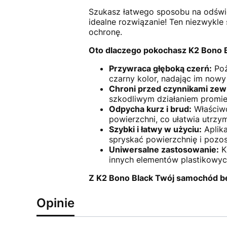
Szukasz łatwego sposobu na odświ
idealne rozwiązanie! Ten niezwykle 
ochronę.
Oto dlaczego pokochasz K2 Bono B
Przywraca głęboką czerń:
Poż
czarny kolor, nadając im nowy
Chroni przed czynnikami zew
szkodliwym działaniem promien
Odpycha kurz i brud:
Właściwoś
powierzchni, co ułatwia utrzym
Szybki i łatwy w użyciu:
Aplika
spryskać powierzchnię i pozos
Uniwersalne zastosowanie:
K2
innych elementów plastikowyc
Z K2 Bono Black Twój samochód bę
Opinie