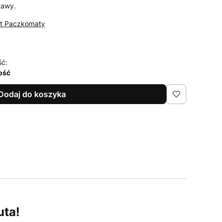
tawy.
st Paczkomaty
ść:
lość
Dodaj do koszyka
uta!