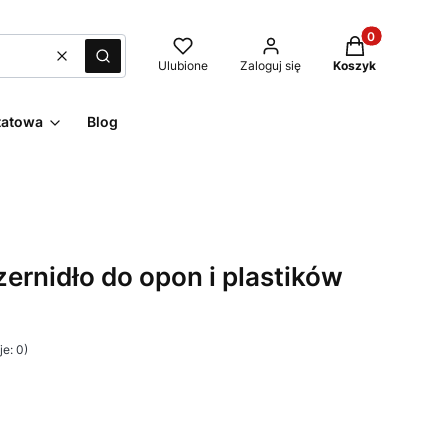
Produkty w kos
Wyczyść
Szukaj
Ulubione
Zaloguj się
Koszyk
tatowa
Blog
ernidło do opon i plastików
e: 0)