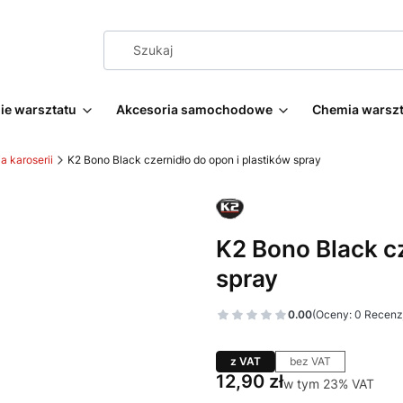
e warsztatu
Akcesoria samochodowe
Chemia warsz
a karoserii
K2 Bono Black czernidło do opon i plastików spray
K2 Bono Black cz
spray
0.00
(Oceny: 0 Recenzj
z VAT
bez VAT
Cena
12,90 zł
w tym 23% VAT
w tym
23%
VAT