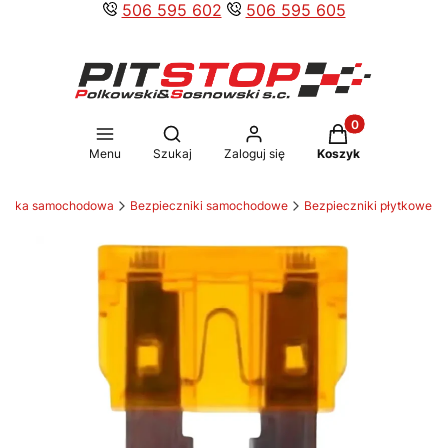
506 595 602
506 595 605
Produkty w koszy
Otwórz wyszukiwarkę
Menu
Szukaj
Zaloguj się
Koszyk
ktryka samochodowa
Bezpieczniki samochodowe
Bezpieczniki płytkowe