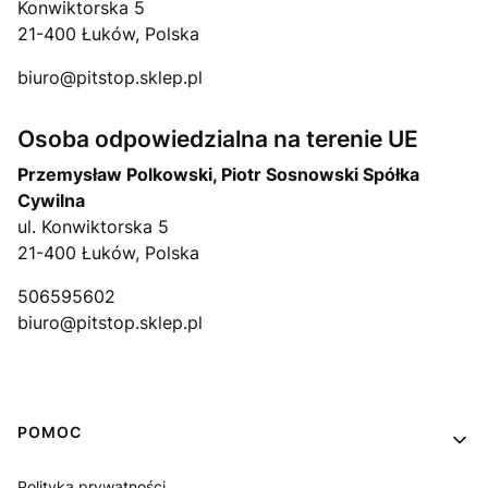
Konwiktorska 5
21-400 Łuków, Polska
biuro@pitstop.sklep.pl
Osoba odpowiedzialna na terenie UE
Przemysław Polkowski, Piotr Sosnowski Spółka
Cywilna
ul. Konwiktorska 5
21-400 Łuków, Polska
506595602
biuro@pitstop.sklep.pl
Linki w stopce
POMOC
Polityka prywatności