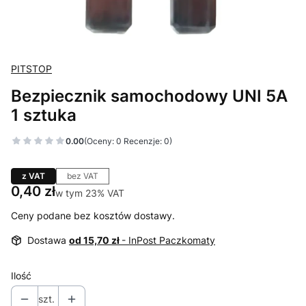
PITSTOP
Bezpiecznik samochodowy UNI 5A
1 sztuka
0.00
(Oceny: 0 Recenzje: 0)
z VAT
bez VAT
Cena
0,40 zł
w tym 23% VAT
w tym
23%
VAT
Ceny podane bez kosztów dostawy.
Dostawa
od 15,70 zł
- InPost Paczkomaty
Ilość
szt.