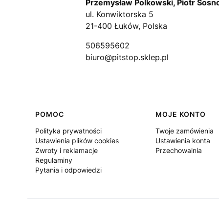
Przemysław Polkowski, Piotr Sosn
ul. Konwiktorska 5
21-400 Łuków, Polska
506595602
biuro@pitstop.sklep.pl
Linki w stopce
POMOC
MOJE KONTO
Polityka prywatności
Twoje zamówienia
Ustawienia plików cookies
Ustawienia konta
Zwroty i reklamacje
Przechowalnia
Regulaminy
Pytania i odpowiedzi