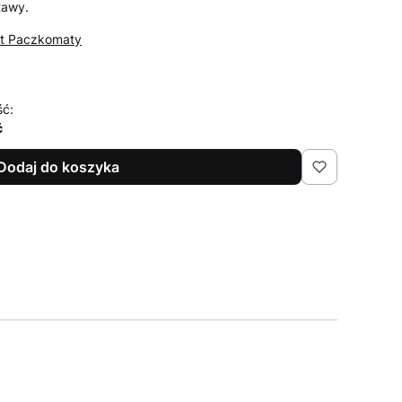
tawy.
st Paczkomaty
ść:
ć
Dodaj do koszyka