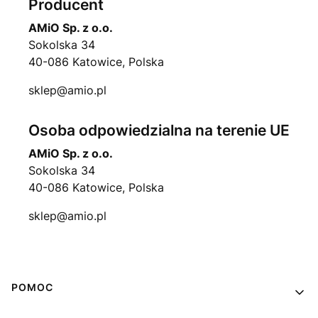
Producent
AMiO Sp. z o.o.
Sokolska 34
40-086 Katowice, Polska
sklep@amio.pl
Osoba odpowiedzialna na terenie UE
AMiO Sp. z o.o.
Sokolska 34
40-086 Katowice, Polska
sklep@amio.pl
Linki w stopce
POMOC