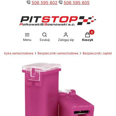
506 595 602
506 595 605
Produkty w koszy
Otwórz wyszukiwarkę
Menu
Szukaj
Zaloguj się
Koszyk
lektryka samochodowa
Bezpieczniki samochodowe
Bezpieczniki JapVal