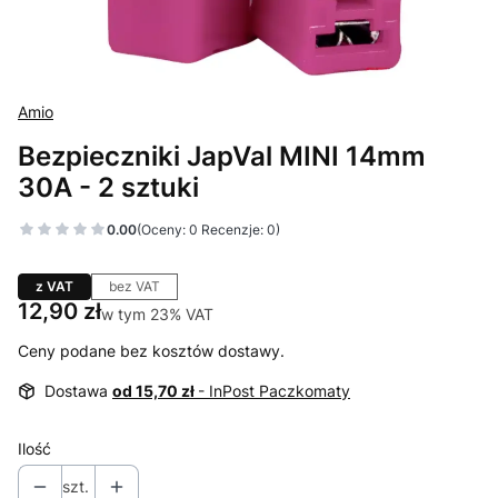
Amio
Bezpieczniki JapVal MINI 14mm
30A - 2 sztuki
0.00
(Oceny: 0 Recenzje: 0)
z VAT
bez VAT
Cena
12,90 zł
w tym 23% VAT
w tym
23%
VAT
Ceny podane bez kosztów dostawy.
Dostawa
od 15,70 zł
- InPost Paczkomaty
Ilość
szt.